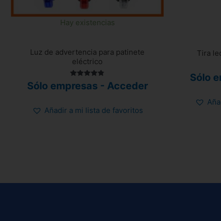
Hay existencias
Luz de advertencia para patinete
Tira le
eléctrico
Sólo 
Valorado
Sólo empresas - Acceder
con
4.79
de 5
Añad
Añadir a mi lista de favoritos