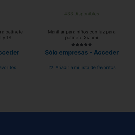
433 disponibles
ra patinete
Manillar para niños con luz para
 y 1S.
patinete Xiaomi
Valorado
cceder
Sólo empresas - Acceder
con
4.80
de 5
favoritos
Añadir a mi lista de favoritos