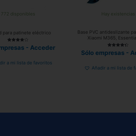
772 disponibles
Hay existencias
Base PVC antideslizante pa
d para patinete eléctrico
Xiaomi M365, Essential
Valorado
empresas - Acceder
con
Valorado
Sólo empresas - A
4.00
con
de 5
4.38
de 5
ir a mi lista de favoritos
Añadir a mi lista de 