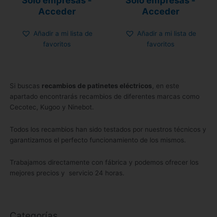
Sólo empresas -
Sólo empresas -
con
con
0
0
Acceder
Acceder
de
de
5
5
Añadir a mi lista de
Añadir a mi lista de
favoritos
favoritos
Si buscas
recambios de patinetes eléctricos
, en este
apartado encontrarás recambios de diferentes marcas como
Cecotec, Kugoo y Ninebot.
Todos los recambios han sido testados por nuestros técnicos y
garantizamos el perfecto funcionamiento de los mismos.
Trabajamos directamente con fábrica y podemos ofrecer los
mejores precios y servicio 24 horas.
Categorías
6
3
1
2
5
2
1
1
5
3
2
1
6
1
1
4
5
8
2