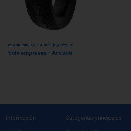
Rueda maciza 200x60 [Risingsun]
Sólo empresas - Acceder
Información
Categorías principales
Garantías
Recambios Xiaomi