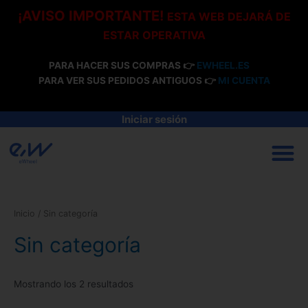
Ir
¡AVISO IMPORTANTE!
ESTA WEB DEJARÁ DE
al
ESTAR OPERATIVA
contenido
PARA HACER SUS COMPRAS 👉
EWHEEL.ES
PARA VER SUS PEDIDOS ANTIGUOS 👉
MI CUENTA
Iniciar sesión
M
Inicio
/ Sin categoría
Sin categoría
Mostrando los 2 resultados