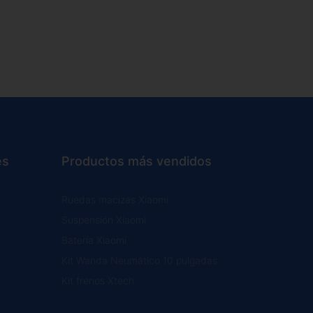
es
Productos más vendidos
Ruedas macizas Xiaomi
Suspensión Xiaomi
Batería Xiaomi
Kit Wanda Neumático 10 pulgadas
Kit frenos Xtech