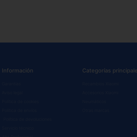
Información
Categorías principal
Garantías
Recambios Xiaomi
Aviso legal
Accesorios Xiaomi
Política de cookies
Neumáticos
Política de envíos
Otras marcas
Política de devoluciones
Servicio técnico
Alta Profesional