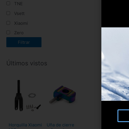
TNE
Vsett
Xiaomi
Zero
Filtrar
Últimos vistos
Horquilla Xiaomi
Uña de cierre