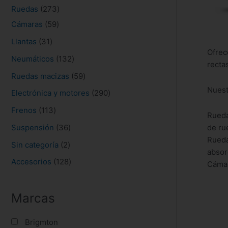
s
Ruedas
273
Cámaras
59
Llantas
31
Ofrec
Neumáticos
132
recta
Ruedas macizas
59
Nuest
Electrónica y motores
290
Frenos
113
Rueda
Suspensión
36
de ru
Rueda
Sin categoría
2
absor
Accesorios
128
Cámar
Marcas
Brigmton