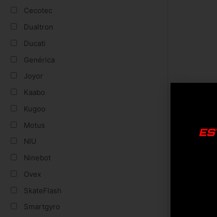
Cecotec
Dualtron
Ducati
Genérica
Joyor
Kaabo
Kugoo
Motus
ES
NIU
Ninebot
Ovex
SkateFlash
Smartgyro