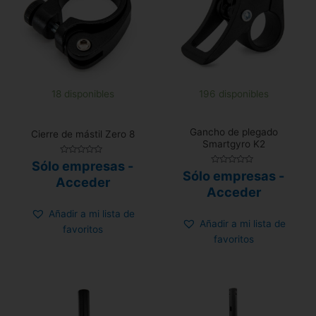
18 disponibles
196 disponibles
Gancho de plegado
Cierre de mástil Zero 8
Smartgyro K2
Valorado
Sólo empresas -
con
Valorado
Sólo empresas -
0
Acceder
con
de
0
Acceder
5
de
5
Añadir a mi lista de
Añadir a mi lista de
favoritos
favoritos