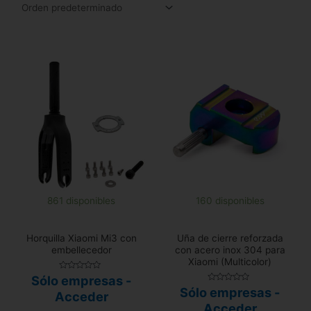
861 disponibles
160 disponibles
Horquilla Xiaomi Mi3 con
Uña de cierre reforzada
embellecedor
con acero inox 304 para
Xiaomi (Multicolor)
Valorado
Sólo empresas -
con
Valorado
Sólo empresas -
0
Acceder
con
de
0
Acceder
5