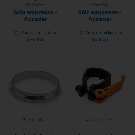
Valorado
Valorado
Sólo empresas -
Sólo empresas -
con
con
0
0
Acceder
Acceder
de
de
5
5
Añadir a mi lista de
Añadir a mi lista de
favoritos
favoritos
15 disponibles
41 disponibles