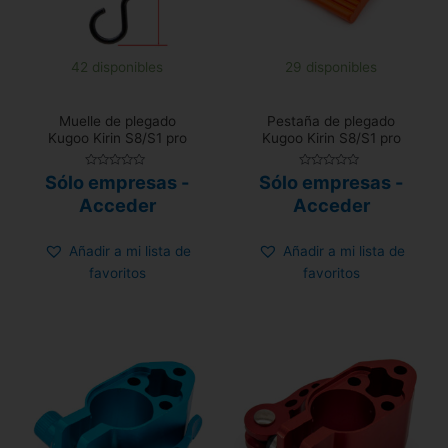
42 disponibles
29 disponibles
Muelle de plegado
Pestaña de plegado
Kugoo Kirin S8/S1 pro
Kugoo Kirin S8/S1 pro
Valorado
Valorado
Sólo empresas -
Sólo empresas -
con
con
0
0
Acceder
Acceder
de
de
5
5
Añadir a mi lista de
Añadir a mi lista de
favoritos
favoritos