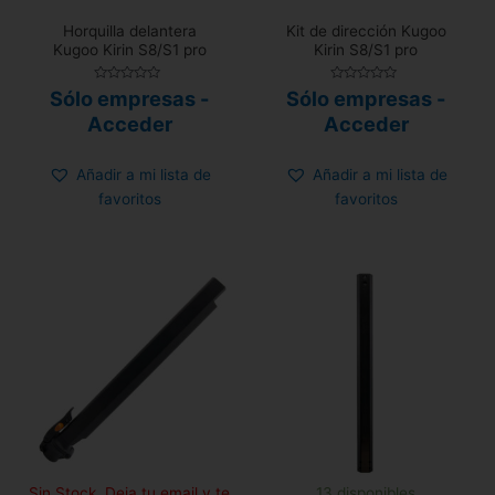
Horquilla delantera
Kit de dirección Kugoo
Kugoo Kirin S8/S1 pro
Kirin S8/S1 pro
Valorado
Valorado
Sólo empresas -
Sólo empresas -
con
con
0
0
Acceder
Acceder
de
de
5
5
Añadir a mi lista de
Añadir a mi lista de
favoritos
favoritos
Sin Stock. Deja tu email y te
13 disponibles