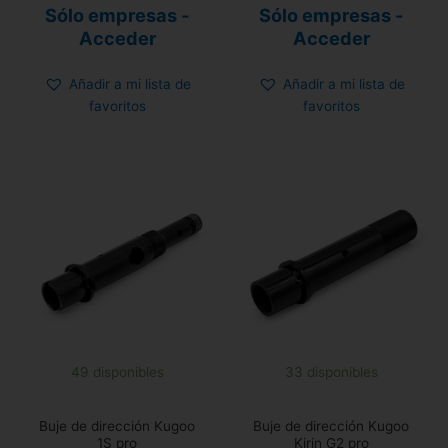
Valorado
Valorado
Sólo empresas -
Sólo empresas -
con
con
0
0
Acceder
Acceder
de
de
5
5
Añadir a mi lista de
Añadir a mi lista de
favoritos
favoritos
49 disponibles
33 disponibles
Buje de dirección Kugoo
Buje de dirección Kugoo
1S pro
Kirin G2 pro