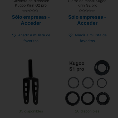
Cazoleta de dirección
Cierre de mástil Kugoo
Kugoo Kirin G2 pro
Kirin G2 pro
Valorado
Valorado
Sólo empresas -
Sólo empresas -
con
con
0
0
Acceder
Acceder
de
de
5
5
Añadir a mi lista de
Añadir a mi lista de
favoritos
favoritos
35 disponibles
20 disponibles