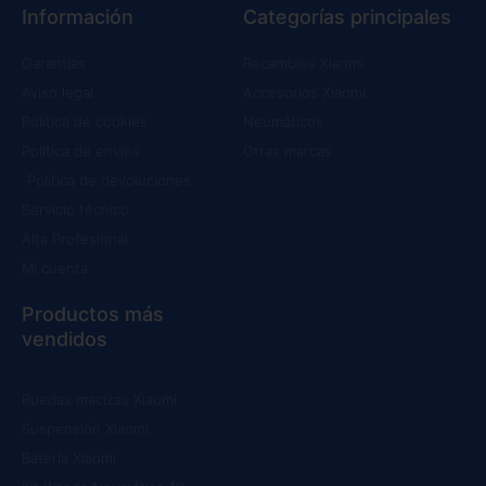
Información
Categorías principales
Garantías
Recambios Xiaomi
Aviso legal
Accesorios Xiaomi
Política de cookies
Neumáticos
Política de envíos
Otras marcas
Política de devoluciones
Servicio técnico
Alta Profesional
Mi cuenta
Productos más
vendidos
Ruedas macizas Xiaomi
Suspensión Xiaomi
Batería Xiaomi