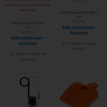
avisaremos cuando tengamos
existencias.
Mástil Kugoo Kirin S8/S1
pro
Mástil Kugoo Kirin G2
Valorado
Sólo empresas -
pro
con
0
Acceder
de
Valorado
5
Sólo empresas -
con
0
Acceder
Añadir a mi lista de
de
5
favoritos
Añadir a mi lista de
favoritos