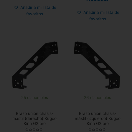
de
5
Añadir a mi lista de
Añadir a mi lista de
favoritos
favoritos
25 disponibles
26 disponibles
Brazo unión chasis-
Brazo unión chasis-
mástil (derecho) Kugoo
mástil (izquierdo) Kugoo
Kirin G2 pro
Kirin G2 pro