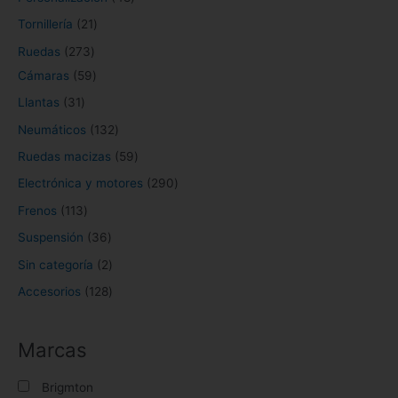
s
s
s
s
s
o
s
s
Tornillería
21
s
Ruedas
273
Cámaras
59
Llantas
31
Neumáticos
132
Ruedas macizas
59
Electrónica y motores
290
Frenos
113
Suspensión
36
Sin categoría
2
Accesorios
128
Marcas
Brigmton