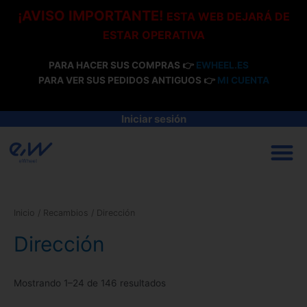
Ir
¡AVISO IMPORTANTE!
ESTA WEB DEJARÁ DE
al
ESTAR OPERATIVA
contenido
PARA HACER SUS COMPRAS 👉
EWHEEL.ES
PARA VER SUS PEDIDOS ANTIGUOS 👉
MI CUENTA
Iniciar sesión
M
Inicio
/
Recambios
/ Dirección
Dirección
Mostrando 1–24 de 146 resultados