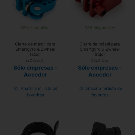
350 disponibles
336 disponibles
Cierre de mástil para
Cierre de mástil para
Smartgyro & Zwheel
Smartgyro & Zwheel
(azul)
(rojo)
Valorado
Valorado
Sólo empresas -
Sólo empresas -
con
con
0
0
Acceder
Acceder
de
de
5
5
Añadir a mi lista de
Añadir a mi lista de
favoritos
favoritos