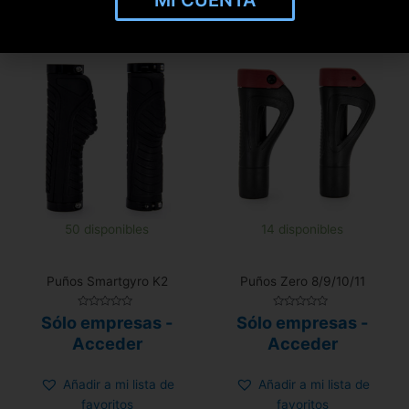
MI CUENTA
50 disponibles
14 disponibles
Puños Smartgyro K2
Puños Zero 8/9/10/11
Valorado
Valorado
Sólo empresas -
Sólo empresas -
con
con
0
0
Acceder
Acceder
de
de
5
5
Añadir a mi lista de
Añadir a mi lista de
favoritos
favoritos