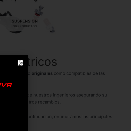
SUSPENSIÓN
36 PRODUCTOS
 eléctricos
léctricos tanto
originales
como compatibles de las
IVA
ivo por parte de nuestros ingenieros asegurando su
 de todos nuestros recambios.
e marcas. A continuación, enumeramos las principales