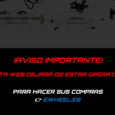
ECTRÓNICA Y MOTORES
FRENOS
290 PRODUCTOS
113 PRODUCTOS
cambios para patinetes
¡AVISO IMPORTANTE!
heel encontrarás la mayor oferta en recambios para patinetes e
ipales marcas existentes en el mercado.
TA WEB DEJARÁ DE ESTAR OPERAT
 nuestros recambios han pasado un control de calidad exhaust
cto funcionamiento. Por este motivo podemos ofrecer garantía
PARA HACER SUS COMPRAS
👉
EWHEEL.ES
os recambios para patinetes eléctricos de una gran variedad d
s y modelos: