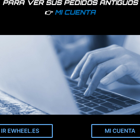
PARA VER SUS PEDIDOS ANTIGUOS
Recambios para patinete Xiaomi
. Recambios de todos los mod
👉
MI CUENTA
nuevo modelo Mi electric scooter 3.
Recambios para patinete Cecotec
. Recambios del modelo Out
Recambios para patinete Ninebot
. Recambios para los modelo
Recambios para patinete Kugoo
. Recambios para los modelos
Recambios para patinete Brigmton
.
Recambios para patinete Ovex
.
Z1 Plus.
IR EWHEEL.ES
MI CUENTA