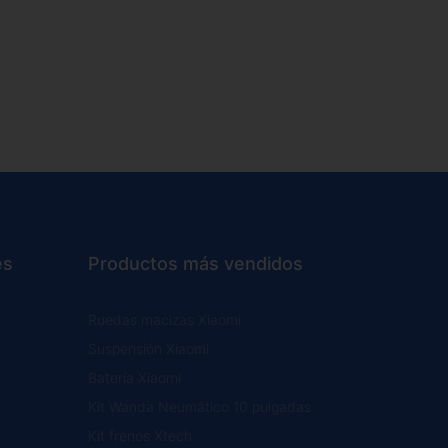
es
Productos más vendidos
Ruedas macizas Xiaomi
Suspensión Xiaomi
Batería Xiaomi
Kit Wanda Neumático 10 pulgadas
Kit frenos Xtech