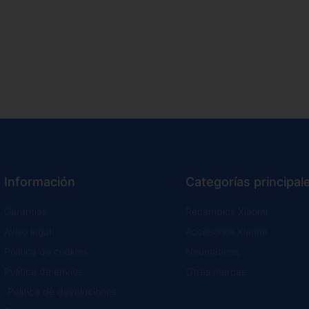
Información
Categorías principal
Garantías
Recambios Xiaomi
Aviso legal
Accesorios Xiaomi
Política de cookies
Neumáticos
Política de envíos
Otras marcas
Política de devoluciones