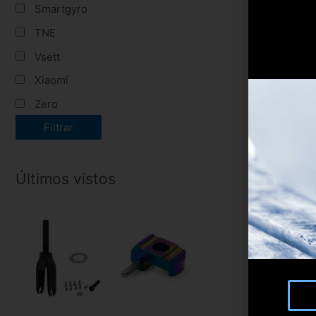
Smartgyro
TNE
Vsett
Xiaomi
Zero
Filtrar
Últimos vistos