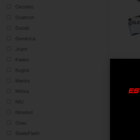
Cecotec
Dualtron
EL
Ducati
Genérica
Joyor
Kaabo
Re
Kugoo
En Ew
Mantis
princ
ES
Motus
Todos
NIU
perfe
Ninebot
Ovex
Tenem
marca
SkateFlash