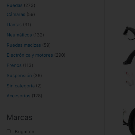
s
Ruedas
273
Cámaras
59
Llantas
31
Neumáticos
132
Ruedas macizas
59
Electrónica y motores
290
Frenos
113
Suspensión
36
Sin categoría
2
Accesorios
128
Marcas
Brigmton