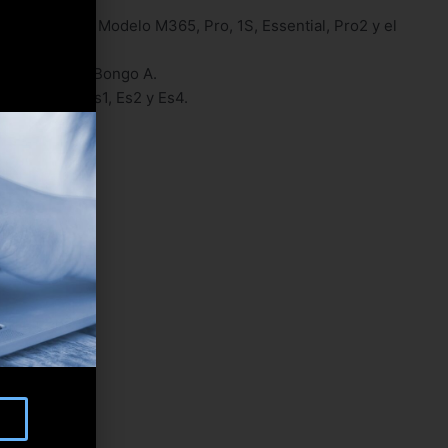
elos Xiaomi. Modelo M365, Pro, 1S, Essential, Pro2 y el
sider y serie Bongo A.
s Max G30, Es1, Es2 y Es4.
 S1 y M4