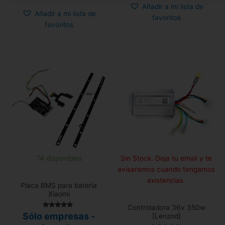
Añadir a mi lista de
Añadir a mi lista de
favoritos
favoritos
74 disponibles
Sin Stock. Deja tu email y te
avisaremos cuando tengamos
existencias.
Placa BMS para batería
Xiaomi
Controladora 36v 350w
Valorado con
Sólo empresas -
[Lenzod]
5.00
de 5