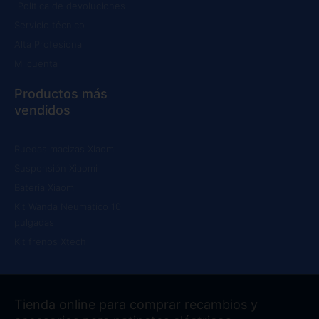
Política de devoluciones
Servicio técnico
Alta Profesional
Mi cuenta
Productos más
vendidos
Ruedas macizas Xiaomi
Suspensión Xiaomi
Batería Xiaomi
Kit Wanda Neumático 10
pulgadas
Kit frenos Xtech
Tienda online para comprar recambios y