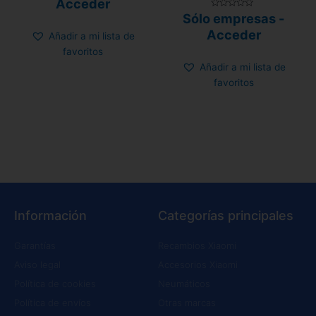
Acceder
Valorado
Sólo empresas -
con
0
Acceder
Añadir a mi lista de
de
5
favoritos
Añadir a mi lista de
favoritos
Información
Categorías principales
Garantías
Recambios Xiaomi
Aviso legal
Accesorios Xiaomi
Política de cookies
Neumáticos
Política de envíos
Otras marcas