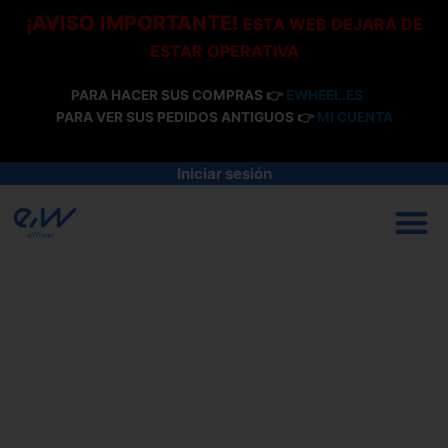
Ir
¡AVISO IMPORTANTE!
ESTA WEB DEJARÁ DE
al
ESTAR OPERATIVA
contenido
PARA HACER SUS COMPRAS 👉
EWHEEL.ES
PARA VER SUS PEDIDOS ANTIGUOS 👉
MI CUENTA
Iniciar sesión
M