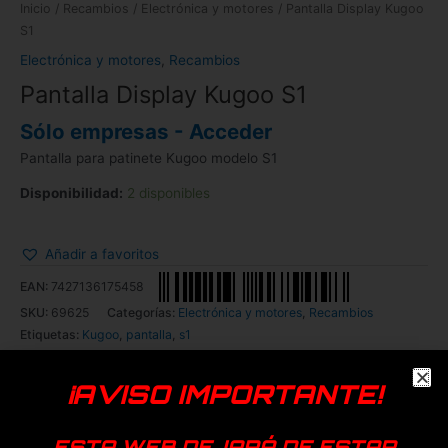
Inicio
/
Recambios
/
Electrónica y motores
/ Pantalla Display Kugoo
S1
Electrónica y motores
,
Recambios
Pantalla Display Kugoo S1
Sólo empresas - Acceder
Pantalla para patinete Kugoo modelo S1
Disponibilidad:
2 disponibles
Añadir a favoritos
EAN:
7427136175458
SKU:
69625
Categorías:
Electrónica y motores
,
Recambios
Etiquetas:
Kugoo
,
pantalla
,
s1
¡AVISO IMPORTANTE!
ESTA WEB DEJARÁ DE ESTAR