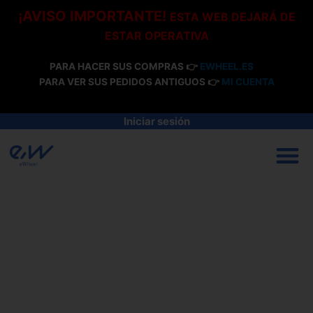
Ir
¡AVISO IMPORTANTE!
ESTA WEB DEJARÁ DE
al
ESTAR OPERATIVA
contenido
PARA HACER SUS COMPRAS 👉
EWHEEL.ES
PARA VER SUS PEDIDOS ANTIGUOS 👉
MI CUENTA
Iniciar sesión
M