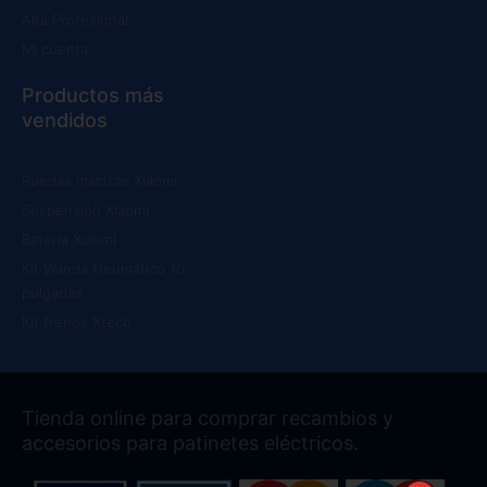
Alta Profesional
Mi cuenta
Productos más
vendidos
Ruedas macizas Xiaomi
Suspensión Xiaomi
Batería Xiaomi
Kit Wanda Neumático 10
pulgadas
Kit frenos Xtech
Tienda online para comprar recambios y
accesorios para patinetes eléctricos.