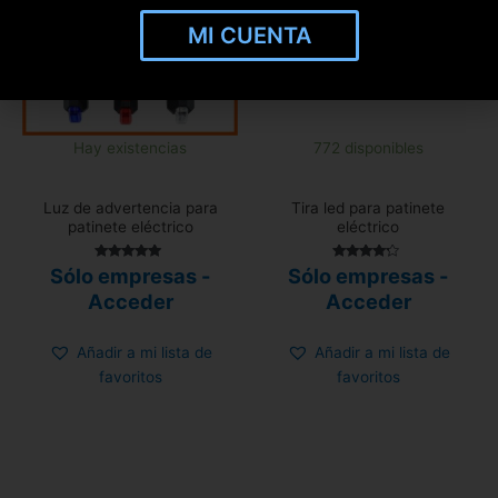
MI CUENTA
Hay existencias
772 disponibles
Luz de advertencia para
Tira led para patinete
patinete eléctrico
eléctrico
Valorado
Valorado
Sólo empresas -
Sólo empresas -
con
con
4.79
4.00
Acceder
Acceder
de 5
de 5
Añadir a mi lista de
Añadir a mi lista de
favoritos
favoritos