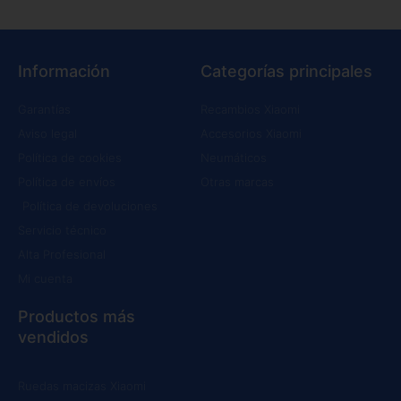
Información
Categorías principales
Garantías
Recambios Xiaomi
Aviso legal
Accesorios Xiaomi
Política de cookies
Neumáticos
Política de envíos
Otras marcas
Política de devoluciones
Servicio técnico
Alta Profesional
Mi cuenta
Productos más
vendidos
Ruedas macizas Xiaomi