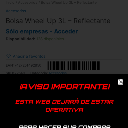
Inicio
/
Accesorios
/ Bolsa Wheel Up 3L – Reflectante
Accesorios
Bolsa Wheel Up 3L – Reflectante
Sólo empresas - Acceder
Disponibilidad:
128 disponibles
Añadir a favoritos
EAN:
7427251492850
SKU:
72549
Categoría:
Accesorios
¡AVISO IMPORTANTE!
Productos relacionados
ESTA WEB DEJARÁ DE ESTAR
OPERATIVA
PARA HACER SUS COMPRAS