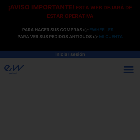
Ir
¡AVISO IMPORTANTE!
ESTA WEB DEJARÁ DE
al
ESTAR OPERATIVA
contenido
PARA HACER SUS COMPRAS 👉
EWHEEL.ES
PARA VER SUS PEDIDOS ANTIGUOS 👉
MI CUENTA
Iniciar sesión
M