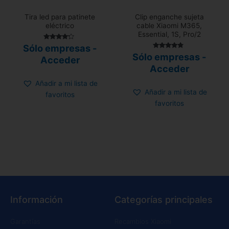
Tira led para patinete
Clip enganche sujeta
eléctrico
cable Xiaomi M365,
Essential, 1S, Pro/2
Valorado
Sólo empresas -
con
Valorado
Sólo empresas -
4.00
Acceder
con
de 5
4.56
Acceder
de 5
Añadir a mi lista de
Añadir a mi lista de
favoritos
favoritos
Información
Categorías principales
Garantías
Recambios Xiaomi