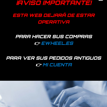
¡AVISO IMPORTANTE!
Información adicional
ESTA WEB DEJARÁ DE ESTAR
Color
Blanco, Negro
OPERATIVA
Productos relacionados
PARA HACER SUS COMPRAS
👉
EWHEEL.ES
PARA VER SUS PEDIDOS ANTIGUOS
👉
MI CUENTA
Hay existencias
Hay existencias
Base PVC antideslizante
Luz de advertencia para