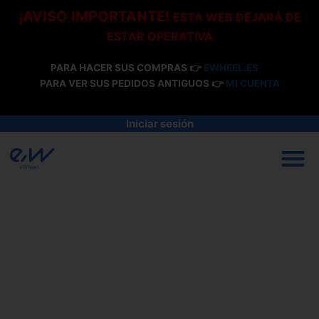
Ir
¡AVISO IMPORTANTE!
ESTA WEB DEJARÁ DE
al
ESTAR OPERATIVA
contenido
PARA HACER SUS COMPRAS 👉
EWHEEL.ES
PARA VER SUS PEDIDOS ANTIGUOS 👉
MI CUENTA
Iniciar sesión
M