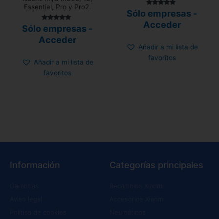
Essential, Pro y Pro2.
Valorado con
Sólo empresas -
5.00
de 5
Acceder
Valorado
Sólo empresas -
con
4.80
Acceder
de 5
Añadir a mi lista de
favoritos
Añadir a mi lista de
favoritos
Información
Categorías principales
Garantías
Recambios Xiaomi
Aviso legal
Accesorios Xiaomi
Política de cookies
Neumáticos