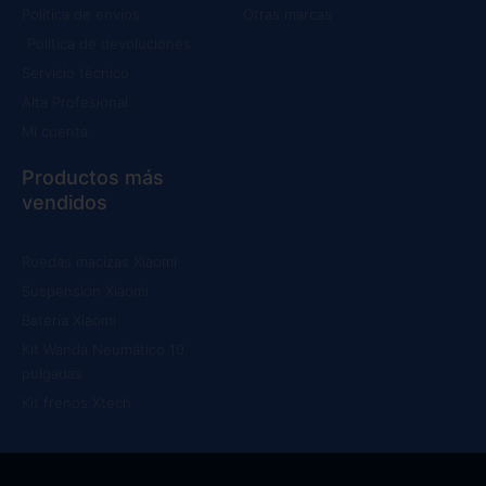
Política de envíos
Otras marcas
Política de devoluciones
Servicio técnico
Alta Profesional
Mi cuenta
Productos más
vendidos
Ruedas macizas Xiaomi
Suspensión Xiaomi
Batería Xiaomi
Kit Wanda Neumático 10
pulgadas
Kit frenos Xtech