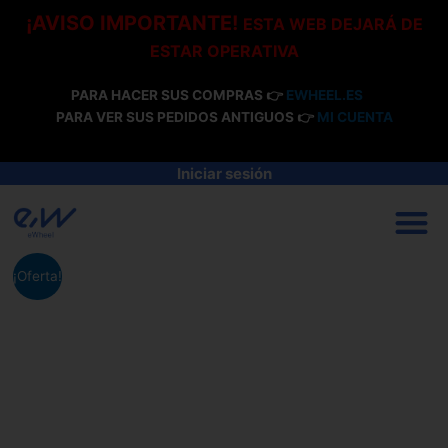
Ir
¡AVISO IMPORTANTE!
ESTA WEB DEJARÁ DE
al
ESTAR OPERATIVA
contenido
PARA HACER SUS COMPRAS 👉
EWHEEL.ES
PARA VER SUS PEDIDOS ANTIGUOS 👉
MI CUENTA
Iniciar sesión
M
¡Oferta!