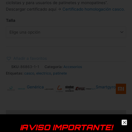
ciclistas y para usuarios de patinetes y monopatines”.
Descargar certificado aquí ->
Certificado homologación casco.
Talla
Añadir a favoritos
SKU:
86863-1-1
Categoría:
Accesorios
Etiquetas:
casco
,
electrico
,
patinete
Genérica
Smartgyro
Información adicional
¡AVISO IMPORTANTE!
Talla
L, M, S