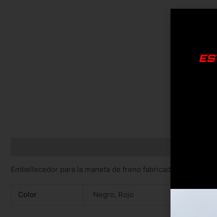
ES
Descripción
Información adicional
Embellecedor para la maneta de freno fabricado en silicona,
Color
Negro, Rojo