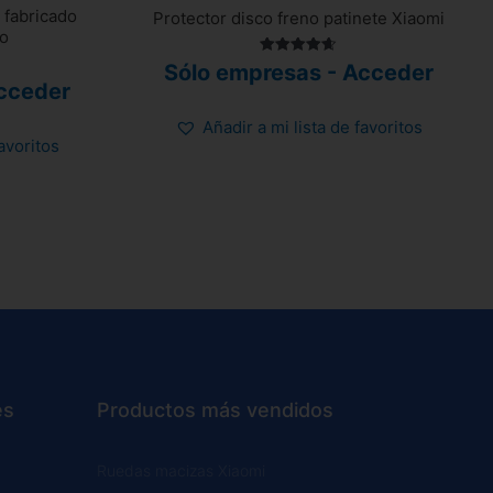
 fabricado
Protector disco freno patinete Xiaomi
do
Valorado
Sólo empresas - Acceder
con
cceder
4.63
de 5
Añadir a mi lista de favoritos
favoritos
es
Productos más vendidos
Ruedas macizas Xiaomi