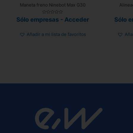
Maneta freno Ninebot Max G30
Alinea
Valorado
Sólo empresas - Acceder
Sólo 
con
0
de
5
Añadir a mi lista de favoritos
Añad