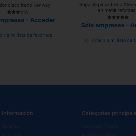
Soporte pinza freno Xtech
dor disco freno Kenway
en metal reforza
Valorado
empresas - Acceder
con
Valorado
Sólo empresas - A
3.25
con
de 5
5.00
de 5
ir a mi lista de favoritos
Añadir a mi lista de 
Información
Categorías principal
Garantías
Recambios Xiaomi
Aviso legal
Accesorios Xiaomi