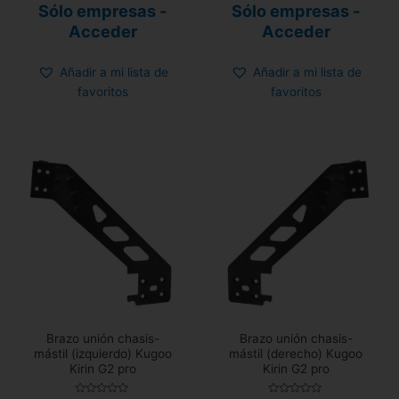
Valorado
Valorado
Sólo empresas -
Sólo empresas -
con
con
0
0
Acceder
Acceder
de
de
5
5
Añadir a mi lista de
Añadir a mi lista de
favoritos
favoritos
Brazo unión chasis-
Brazo unión chasis-
mástil (izquierdo) Kugoo
mástil (derecho) Kugoo
Kirin G2 pro
Kirin G2 pro