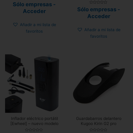
Valorado
Sólo empresas -
con
Valorado
Sólo empresas -
0
Acceder
con
de
0
Acceder
5
de
5
Añadir a mi lista de
Añadir a mi lista de
favoritos
favoritos
Inflador eléctrico portátil
Guardabarros delantero
[Ewheel] – nuevo modelo
Kugoo Kirin G2 pro