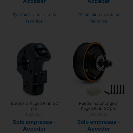
Acceder
Acceder
de
de
5
5
Añadir a mi lista de
Añadir a mi lista de
favoritos
favoritos
Botonera Kugoo Kirin G2
Rueda motor original
pro
Kugoo Kirin G2 pro
Valorado
Valorado
Sólo empresas -
Sólo empresas -
con
con
0
0
Acceder
Acceder
de
de
5
5