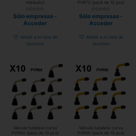
hidráulico
PVR70 (pack de 10 pcs)
Valorado
Valorado
Sólo empresas -
Sólo empresas -
con
con
0
0
Acceder
Acceder
de
de
5
5
Añadir a mi lista de
Añadir a mi lista de
favoritos
favoritos
Válvula tubeless curva
Válvula tubeless curva
PVR60 (pack de 10 pcs)
PVR50 (pack de 10 pcs)