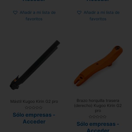
de
de
5
5
Añadir a mi lista de
Añadir a mi lista de
favoritos
favoritos
Brazo horquilla trasera
Mástil Kugoo Kirin G2 pro
(derecho) Kugoo Kirin G2
pro
Valorado
Sólo empresas -
con
0
Acceder
Valorado
Sólo empresas -
de
con
5
0
Acceder
de