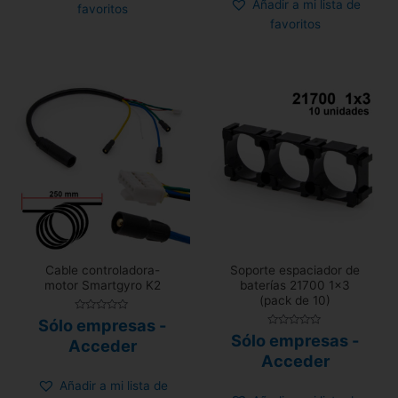
Añadir a mi lista de
favoritos
favoritos
Cable controladora-
Soporte espaciador de
motor Smartgyro K2
baterías 21700 1×3
(pack de 10)
Valorado
Sólo empresas -
con
Valorado
Sólo empresas -
0
Acceder
con
de
0
Acceder
5
de
5
Añadir a mi lista de