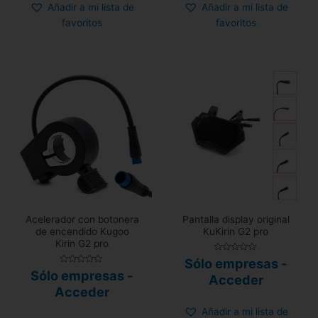
Añadir a mi lista de
Añadir a mi lista de
favoritos
favoritos
Acelerador con botonera
Pantalla display original
de encendido Kugoo
KuKirin G2 pro
Kirin G2 pro
Valorado
Sólo empresas -
con
Valorado
Sólo empresas -
0
Acceder
con
de
0
Acceder
5
de
5
Añadir a mi lista de