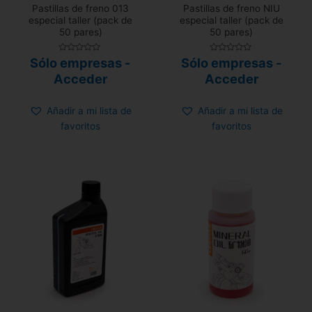
Pastillas de freno 013
Pastillas de freno NIU
especial taller (pack de
especial taller (pack de
50 pares)
50 pares)
Valorado
Valorado
Sólo empresas -
Sólo empresas -
con
con
0
0
Acceder
Acceder
de
de
5
5
Añadir a mi lista de
Añadir a mi lista de
favoritos
favoritos