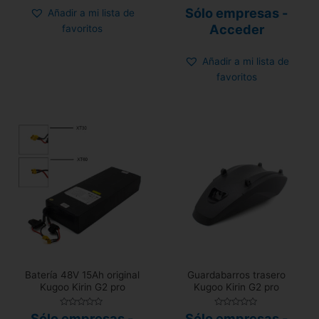
Valorado
Sólo empresas -
Añadir a mi lista de
con
0
Acceder
favoritos
de
5
Añadir a mi lista de
favoritos
Batería 48V 15Ah original
Guardabarros trasero
Kugoo Kirin G2 pro
Kugoo Kirin G2 pro
Valorado
Valorado
Sólo empresas -
Sólo empresas -