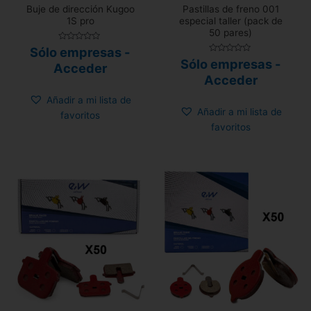
Buje de dirección Kugoo
Pastillas de freno 001
1S pro
especial taller (pack de
50 pares)
Valorado
Sólo empresas -
con
Valorado
Sólo empresas -
0
Acceder
con
de
0
Acceder
5
de
5
Añadir a mi lista de
Añadir a mi lista de
favoritos
favoritos