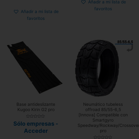
Añadir a mi lista de
5
favoritos
Añadir a mi lista de
favoritos
Base antideslizante
Neumático tubeless
Kugoo Kirin G2 pro
offroad 85/55-6,5
[Innova] Compatible con
Smartgyro
Valorado
Sólo empresas -
Speedway/Rockway/Crossove
con
0
Acceder
pro
de
5