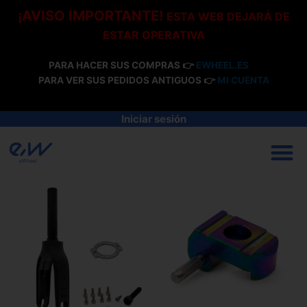
Ir
¡AVISO IMPORTANTE!
ESTA WEB DEJARÁ DE
al
ESTAR OPERATIVA
contenido
PARA HACER SUS COMPRAS 👉
EWHEEL.ES
PARA VER SUS PEDIDOS ANTIGUOS 👉
MI CUENTA
Iniciar sesión
M