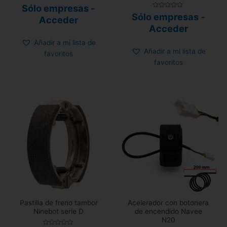
Valorado
Sólo empresas -
con
Valorado
Sólo empresas -
0
Acceder
con
de
0
Acceder
5
de
5
Añadir a mi lista de
Añadir a mi lista de
favoritos
favoritos
Pastilla de freno tambor
Acelerador con botonera
Ninebot serie D
de encendido Navee
N20