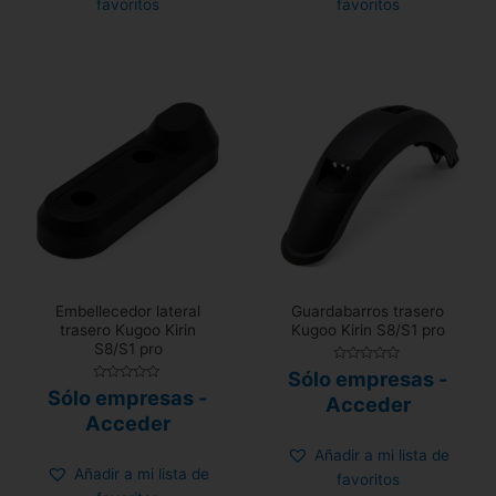
favoritos
favoritos
Embellecedor lateral
Guardabarros trasero
trasero Kugoo Kirin
Kugoo Kirin S8/S1 pro
S8/S1 pro
Valorado
Sólo empresas -
con
Valorado
Sólo empresas -
0
Acceder
con
de
0
Acceder
5
de
5
Añadir a mi lista de
Añadir a mi lista de
favoritos