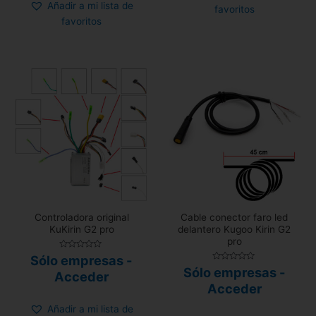
Añadir a mi lista de
favoritos
favoritos
Controladora original
Cable conector faro led
KuKirin G2 pro
delantero Kugoo Kirin G2
pro
Valorado
Sólo empresas -
con
Valorado
Sólo empresas -
0
Acceder
con
de
0
Acceder
5
de
5
Añadir a mi lista de