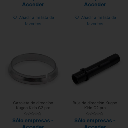
0
0
Acceder
Acceder
de
de
5
5
Añadir a mi lista de
Añadir a mi lista de
favoritos
favoritos
Cazoleta de dirección
Buje de dirección Kugoo
Kugoo Kirin G2 pro
Kirin G2 pro
Valorado
Valorado
Sólo empresas -
Sólo empresas -
con
con
0
0
Acceder
Acceder