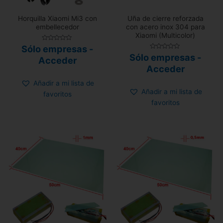
Horquilla Xiaomi Mi3 con
Uña de cierre reforzada
embellecedor
con acero inox 304 para
Xiaomi (Multicolor)
Valorado
Sólo empresas -
con
Valorado
Sólo empresas -
0
Acceder
con
de
0
Acceder
5
de
5
Añadir a mi lista de
Añadir a mi lista de
favoritos
favoritos