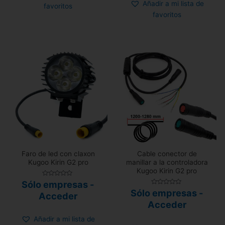
Añadir a mi lista de
favoritos
favoritos
Faro de led con claxon
Cable conector de
Kugoo Kirin G2 pro
manillar a la controladora
Kugoo Kirin G2 pro
Valorado
Sólo empresas -
con
Valorado
Sólo empresas -
0
Acceder
con
de
0
Acceder
5
de
5
Añadir a mi lista de