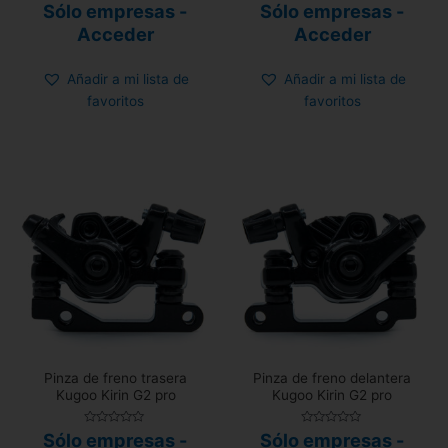
Valorado
Valorado
Sólo empresas -
Sólo empresas -
con
con
0
0
Acceder
Acceder
de
de
5
5
Añadir a mi lista de
Añadir a mi lista de
favoritos
favoritos
Pinza de freno trasera
Pinza de freno delantera
Kugoo Kirin G2 pro
Kugoo Kirin G2 pro
Valorado
Valorado
Sólo empresas -
Sólo empresas -
con
con