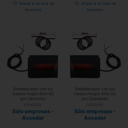
Añadir a mi lista de
Añadir a mi lista de
favoritos
favoritos
Embellecedor con luz
Embellecedor con luz
trasera Kugoo Kirin G2
trasera Kugoo Kirin G2
pro (derecho)
pro (izquierdo)
Valorado
Valorado
Sólo empresas -
Sólo empresas -
con
con
0
0
Acceder
Acceder
de
de
5
5