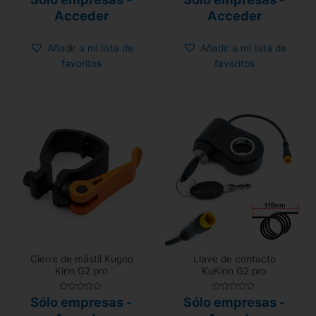
con
con
0
0
Acceder
Acceder
de
de
5
5
Añadir a mi lista de
Añadir a mi lista de
favoritos
favoritos
Cierre de mástil Kugoo
Llave de contacto
Kirin G2 pro
KuKirin G2 pro
Valorado
Valorado
Sólo empresas -
Sólo empresas -
con
con
0
0