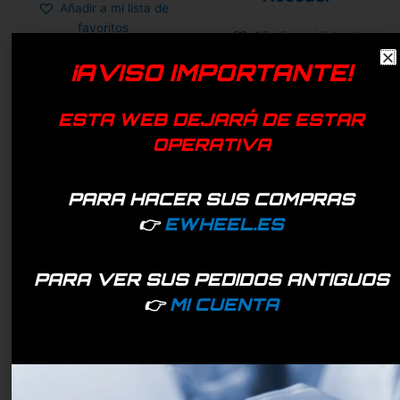
Añadir a mi lista de
5
favoritos
Añadir a mi lista de
favoritos
¡AVISO IMPORTANTE!
ESTA WEB DEJARÁ DE ESTAR
OPERATIVA
PARA HACER SUS COMPRAS
👉
EWHEEL.ES
PARA VER SUS PEDIDOS ANTIGUOS
👉
MI CUENTA
Brazo horquilla trasera
Brazo horquilla delantera
(izquierdo) Kugoo Kirin
(derecho) Kugoo Kirin G2
G2 pro
pro
Valorado
Valorado
Sólo empresas -
Sólo empresas -
con
con
0
0
Acceder
Acceder
de
de