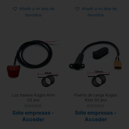
Añadir a mi lista de
Añadir a mi lista de
favoritos
favoritos
Luz trasera Kugoo Kirin
Puerto de carga Kugoo
G2 pro
Kirin G2 pro
Valorado
Valorado
Sólo empresas -
Sólo empresas -
con
con
0
0
Acceder
Acceder
de
de
5
5