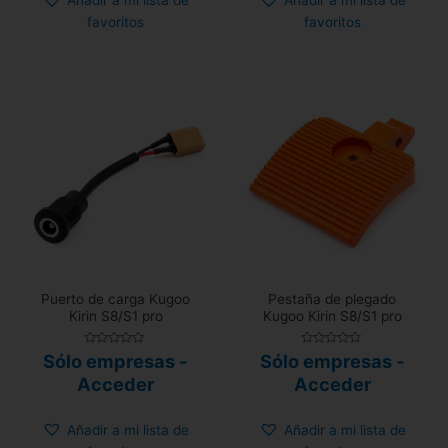
Añadir a mi lista de
Añadir a mi lista de
favoritos
favoritos
Puerto de carga Kugoo
Pestaña de plegado
Kirin S8/S1 pro
Kugoo Kirin S8/S1 pro
Valorado
Valorado
Sólo empresas -
Sólo empresas -
con
con
0
0
Acceder
Acceder
de
de
5
5
Añadir a mi lista de
Añadir a mi lista de