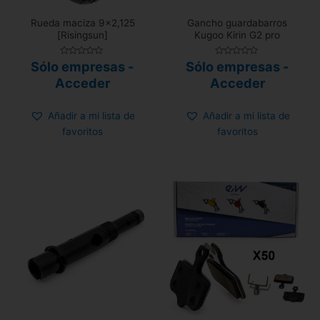
Rueda maciza 9×2,125
Gancho guardabarros
[Risingsun]
Kugoo Kirin G2 pro
Valorado
Valorado
Sólo empresas -
Sólo empresas -
con
con
0
0
Acceder
Acceder
de
de
5
5
Añadir a mi lista de
Añadir a mi lista de
favoritos
favoritos