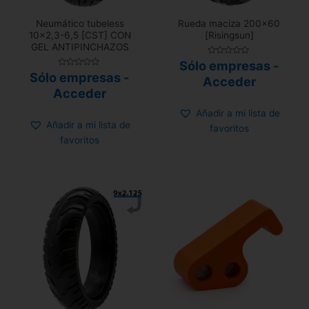
Neumático tubeless
Rueda maciza 200×60
10×2,3-6,5 [CST] CON
[Risingsun]
GEL ANTIPINCHAZOS
Valorado
Sólo empresas -
con
Valorado
Sólo empresas -
0
Acceder
con
de
0
Acceder
5
de
5
Añadir a mi lista de
Añadir a mi lista de
favoritos
favoritos