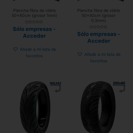
Plancha fibra de vídrio
Plancha fibra de vídrio
50x40cm (grosor 1mm)
50x40cm (grosor
0,5mm)
Valorado
Sólo empresas -
con
Valorado
Sólo empresas -
0
Acceder
con
de
0
Acceder
5
de
5
Añadir a mi lista de
Añadir a mi lista de
favoritos
favoritos