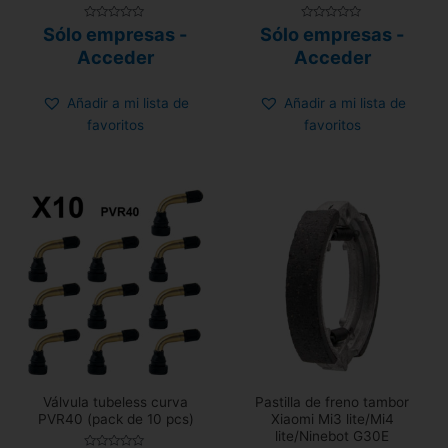
Valorado
Valorado
Sólo empresas -
Sólo empresas -
con
con
0
0
Acceder
Acceder
de
de
5
5
Añadir a mi lista de
Añadir a mi lista de
favoritos
favoritos
Válvula tubeless curva
Pastilla de freno tambor
PVR40 (pack de 10 pcs)
Xiaomi Mi3 lite/Mi4
lite/Ninebot G30E