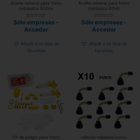
Aceite mineral para freno
Aceite mineral para freno
hidráulico 500ml
hidráulico 60ml
Valorado
Valorado
Sólo empresas -
Sólo empresas -
con
con
0
0
Acceder
Acceder
de
de
5
5
Añadir a mi lista de
Añadir a mi lista de
favoritos
favoritos
Kit de pulgar para freno
Válvula tubeless curva