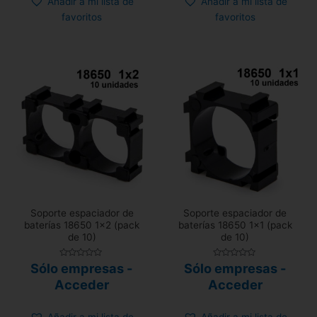
Añadir a mi lista de
Añadir a mi lista de
favoritos
favoritos
Soporte espaciador de
Soporte espaciador de
baterías 18650 1×2 (pack
baterías 18650 1×1 (pack
de 10)
de 10)
Valorado
Valorado
Sólo empresas -
Sólo empresas -
con
con
0
0
Acceder
Acceder
de
de
5
5