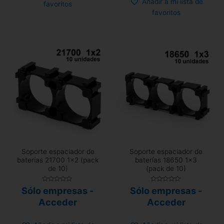
Añadir a mi lista de
favoritos
favoritos
Soporte espaciador de
Soporte espaciador de
baterías 21700 1×2 (pack
baterías 18650 1×3
de 10)
(pack de 10)
Valorado
Valorado
Sólo empresas -
Sólo empresas -
con
con
0
0
Acceder
Acceder
de
de
5
5