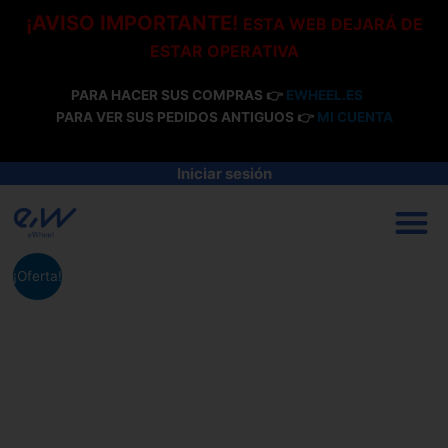
Ir
¡AVISO IMPORTANTE!
ESTA WEB DEJARÁ DE
al
ESTAR OPERATIVA
contenido
PARA HACER SUS COMPRAS 👉
EWHEEL.ES
PARA VER SUS PEDIDOS ANTIGUOS 👉
MI CUENTA
Iniciar sesión
M
¡Oferta!