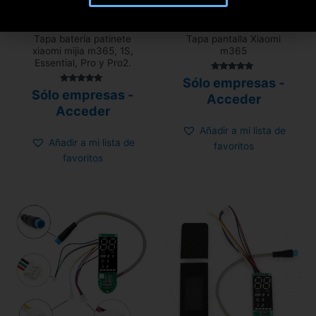
Hay existencias
368 disponibles
Tapa batería patinete
Tapa pantalla Xiaomi
xiaomi mijia m365, 1S,
m365
Essential, Pro y Pro2.
Valorado
Sólo empresas -
con
Valorado
Sólo empresas -
4.89
Acceder
con
de 5
4.80
Acceder
de 5
Añadir a mi lista de
Añadir a mi lista de
favoritos
favoritos