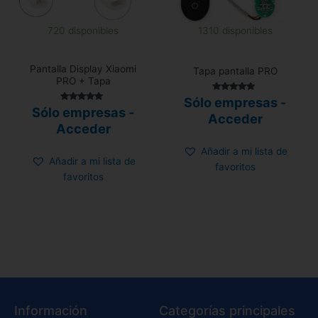
720 disponibles
1310 disponibles
Pantalla Display Xiaomi
Tapa pantalla PRO
PRO + Tapa
Valorado con
Sólo empresas -
5.00
Valorado con
Sólo empresas -
de 5
Acceder
5.00
de 5
Acceder
Añadir a mi lista de
Añadir a mi lista de
favoritos
favoritos
Información
Categorías principales