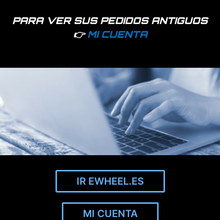
Información adicional
PARA VER SUS PEDIDOS ANTIGUOS
Soporte para movil compatible para cualquier patinete
👉
MI CUENTA
eléctrico modelo G85.
Color
Negro, Rojo
Productos relacionados
IR EWHEEL.ES
MI CUENTA