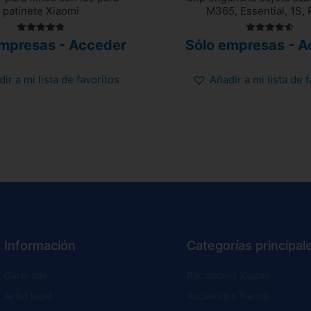
patinete Xiaomi
M365, Essential, 1S, 
Valorado
Valorado
empresas - Acceder
Sólo empresas - A
con
con
4.80
4.56
de 5
de 5
ir a mi lista de favoritos
Añadir a mi lista de 
Información
Categorías principal
Garantías
Recambios Xiaomi
Aviso legal
Accesorios Xiaomi