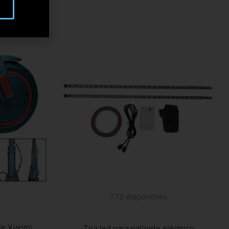
772 disponibles
le Xiaomi
Tira led para patinete eléctrico