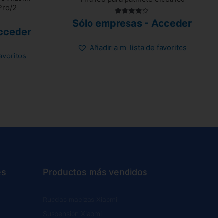
Pro/2
Valorado
Sólo empresas - Acceder
con
cceder
4.00
de 5
Añadir a mi lista de favoritos
favoritos
es
Productos más vendidos
Ruedas macizas Xiaomi
Suspensión Xiaomi