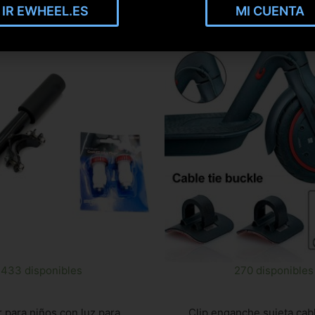
IR EWHEEL.ES
MI CUENTA
433 disponibles
270 disponibles
r para niños con luz para
Clip enganche sujeta cab