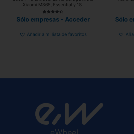
Xiaomi M365, Essential y 1S.
Valorado
Sólo empresas - Acceder
Sólo 
con
4.38
de 5
Añadir a mi lista de favoritos
Añad