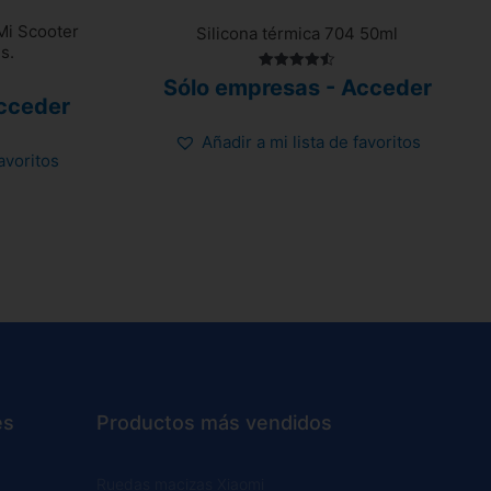
 Mi Scooter
Silicona térmica 704 50ml
s.
Valorado
Sólo empresas - Acceder
con
cceder
4.50
de 5
Añadir a mi lista de favoritos
favoritos
es
Productos más vendidos
Ruedas macizas Xiaomi