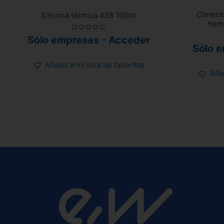
Conect
Silicona térmica 458 100ml
hemb
Valorado
Sólo empresas - Acceder
con
Sólo 
0
de
5
Añadir a mi lista de favoritos
Añad