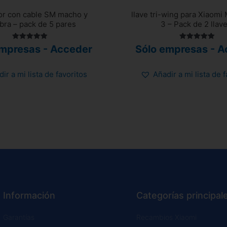
or con cable SM macho y
llave tri-wing para Xiaomi
ra – pack de 5 pares
3 – Pack de 2 llave
Valorado
Valorado
empresas - Acceder
Sólo empresas - A
con
con
5.00
5.00
de 5
de 5
ir a mi lista de favoritos
Añadir a mi lista de 
Información
Categorías principal
Garantías
Recambios Xiaomi