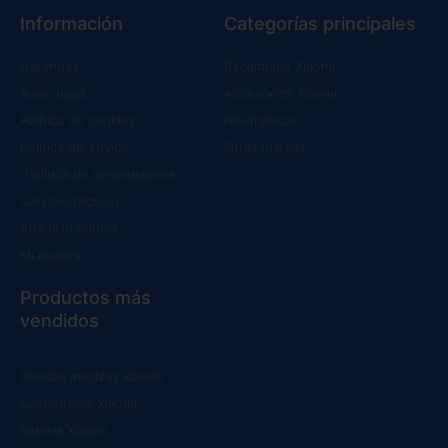
Información
Categorías principales
Garantías
Recambios Xiaomi
Aviso legal
Accesorios Xiaomi
Política de cookies
Neumáticos
Política de envíos
Otras marcas
Política de devoluciones
Servicio técnico
Alta Profesional
Mi cuenta
Productos más
vendidos
Ruedas macizas Xiaomi
Suspensión Xiaomi
Batería Xiaomi