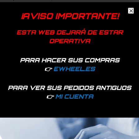
¡AVISO IMPORTANTE!
Añadir a favoritos
EAN:
7427251491389
ESTA WEB DEJARÁ DE ESTAR
SKU:
51964
Categorías:
Electrónica y motores
,
Recambios
OPERATIVA
Etiquetas:
acelerador
,
bicicleta electrica
,
patinete electrico
Genérica
PARA HACER SUS COMPRAS
👉
EWHEEL.ES
Productos relacionados
PARA VER SUS PEDIDOS ANTIGUOS
👉
MI CUENTA