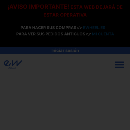
Ir
¡AVISO IMPORTANTE!
ESTA WEB DEJARÁ DE
al
ESTAR OPERATIVA
contenido
PARA HACER SUS COMPRAS 👉
EWHEEL.ES
PARA VER SUS PEDIDOS ANTIGUOS 👉
MI CUENTA
Iniciar sesión
M