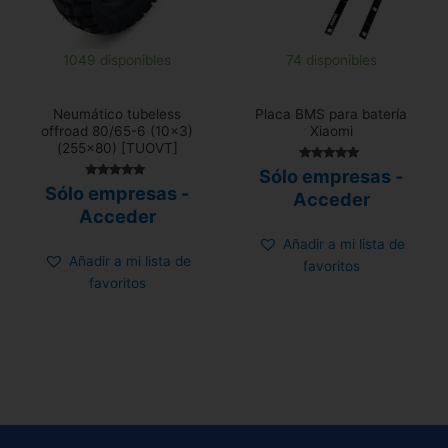
1049 disponibles
74 disponibles
Neumático tubeless
Placa BMS para batería
offroad 80/65-6 (10×3)
Xiaomi
(255×80) [TUOVT]
Valorado con
Sólo empresas -
5.00
Valorado con
Sólo empresas -
de 5
Acceder
5.00
de 5
Acceder
Añadir a mi lista de
Añadir a mi lista de
favoritos
favoritos