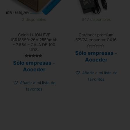
2 disponibles
347 disponibles
Celda Lí-ION EVE
Cargador premium
ICR18650-26V 2550mAh
52V2A conector GX16
– 7.65A – CAJA DE 100
UDS.
Valorado
Sólo empresas -
con
0
Acceder
de
Valorado con
Sólo empresas -
5
5.00
de 5
Acceder
Añadir a mi lista de
favoritos
Añadir a mi lista de
favoritos