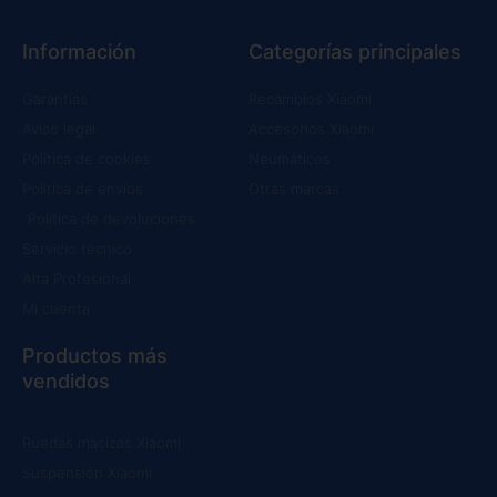
Información
Categorías principales
Garantías
Recambios Xiaomi
Aviso legal
Accesorios Xiaomi
Política de cookies
Neumáticos
Política de envíos
Otras marcas
Política de devoluciones
Servicio técnico
Alta Profesional
Mi cuenta
Productos más
vendidos
Ruedas macizas Xiaomi
Suspensión Xiaomi