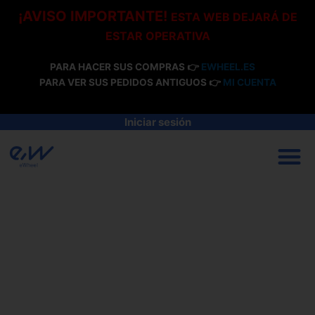
Ir
¡AVISO IMPORTANTE!
ESTA WEB DEJARÁ DE
al
ESTAR OPERATIVA
contenido
PARA HACER SUS COMPRAS 👉
EWHEEL.ES
PARA VER SUS PEDIDOS ANTIGUOS 👉
MI CUENTA
Iniciar sesión
M