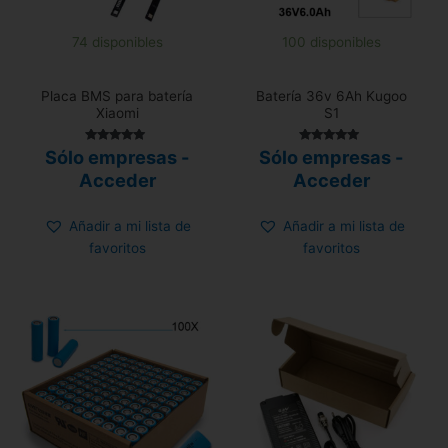
74 disponibles
100 disponibles
Placa BMS para batería
Batería 36v 6Ah Kugoo
Xiaomi
S1
Valorado con
Valorado con
Sólo empresas -
Sólo empresas -
5.00
5.00
de 5
de 5
Acceder
Acceder
Añadir a mi lista de
Añadir a mi lista de
favoritos
favoritos