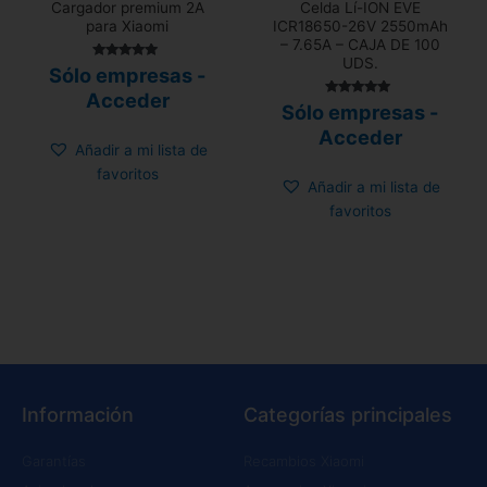
Cargador premium 2A
Celda Lí-ION EVE
para Xiaomi
ICR18650-26V 2550mAh
– 7.65A – CAJA DE 100
UDS.
Valorado
Sólo empresas -
con
4.83
Acceder
de 5
Valorado con
Sólo empresas -
5.00
de 5
Acceder
Añadir a mi lista de
favoritos
Añadir a mi lista de
favoritos
Información
Categorías principales
Garantías
Recambios Xiaomi