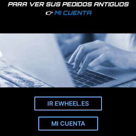
PARA VER SUS PEDIDOS ANTIGUOS
Las baterías por considerarse un producto consumible, tiene
👉
MI CUENTA
un periodo de garantía de 6 meses.
Productos relacionados
IR EWHEEL.ES
74 disponibles
801 disponibles
MI CUENTA
Placa BMS para batería
Batería Xiaomi
Xiaomi
M365/1S/Essential/Mi3
7,8 Ah