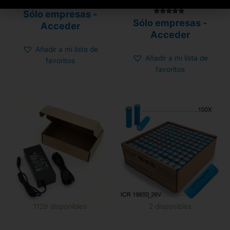
Valorado con
Sólo empresas -
5.00
Valorado
Sólo empresas -
de 5
Acceder
con
4.68
Acceder
de 5
Añadir a mi lista de
Añadir a mi lista de
favoritos
favoritos
1129 disponibles
2 disponibles