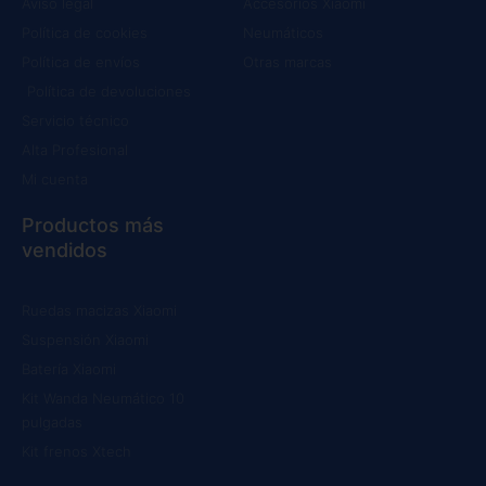
Aviso legal
Accesorios Xiaomi
Política de cookies
Neumáticos
Política de envíos
Otras marcas
Política de devoluciones
Servicio técnico
Alta Profesional
Mi cuenta
Productos más
vendidos
Ruedas macizas Xiaomi
Suspensión Xiaomi
Batería Xiaomi
Kit Wanda Neumático 10
pulgadas
Kit frenos Xtech