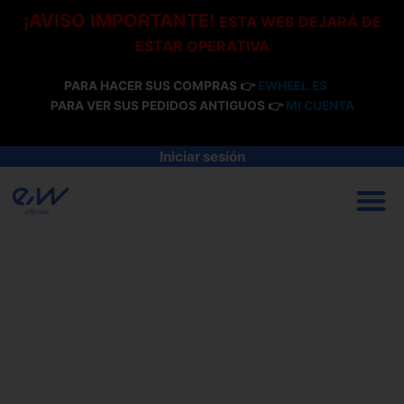
Ir
¡AVISO IMPORTANTE!
ESTA WEB DEJARÁ DE
al
ESTAR OPERATIVA
contenido
PARA HACER SUS COMPRAS 👉
EWHEEL.ES
PARA VER SUS PEDIDOS ANTIGUOS 👉
MI CUENTA
Iniciar sesión
M