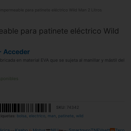
impermeable para patinete eléctrico Wild Man 2 Litros
able para patinete eléctrico Wild
- Acceder
bricada en material EVA que se sujeta al manillar y mástil del
sponibles
SKU:
74342
tiquetas:
bolsa
,
electrico
,
man
,
patinete
,
wild
érica
Kaabo
Motus
NIU
Smartgyro
TNE
Vsett
Zero