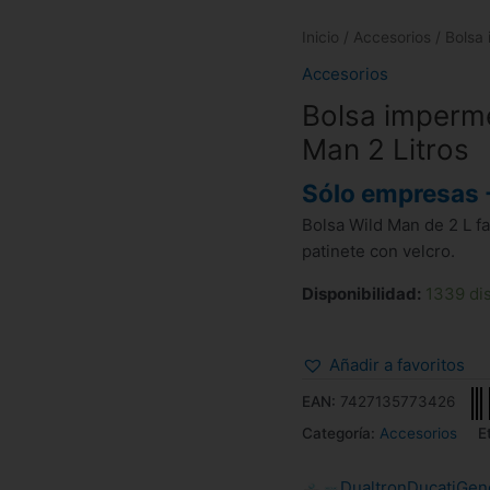
Inicio
/
Accesorios
/ Bolsa 
Accesorios
Bolsa imperme
Man 2 Litros
Sólo empresas 
Bolsa Wild Man de 2 L fa
patinete con velcro.
Disponibilidad:
1339 di
Añadir a favoritos
EAN:
7427135773426
Categoría:
Accesorios
E
Dualtron
Ducati
Gen