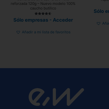
reforzada 120g – Nuevo modelo 100%
caucho butílico
Sólo 
Valorado
Sólo empresas - Acceder
con
Añad
4.58
de 5
Añadir a mi lista de favoritos