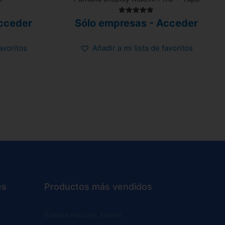
Valorado
cceder
Sólo empresas - Acceder
con
5.00
de 5
favoritos
Añadir a mi lista de favoritos
es
Productos más vendidos
Ruedas macizas Xiaomi