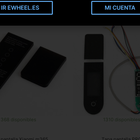
IR EWHEEL.ES
MI CUENTA
368 disponibles
1310 disponible
 pantalla Xiaomi m365
Tapa pantalla PR