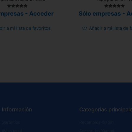
Valorado
Valorado
empresas - Acceder
Sólo empresas - A
con
con
4.89
5.00
de 5
de 5
ir a mi lista de favoritos
Añadir a mi lista de 
Información
Categorías principal
Garantías
Recambios Xiaomi
Aviso legal
Accesorios Xiaomi