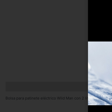
Descripción
Bolsa para patinete eléctrico Wild Man con 2 litros de vol