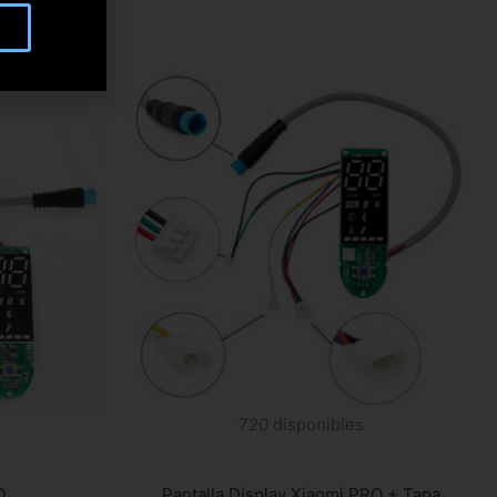
s
720 disponibles
O
Pantalla Display Xiaomi PRO + Tapa