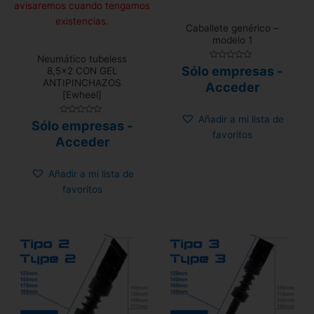
avisaremos cuando tengamos
existencias.
Caballete genérico –
modelo 1
Neumático tubeless
Valorado
Sólo empresas -
8,5×2 CON GEL
con
ANTIPINCHAZOS
0
Acceder
de
[Ewheel]
5
Añadir a mi lista de
Valorado
Sólo empresas -
con
favoritos
0
Acceder
de
5
Añadir a mi lista de
favoritos