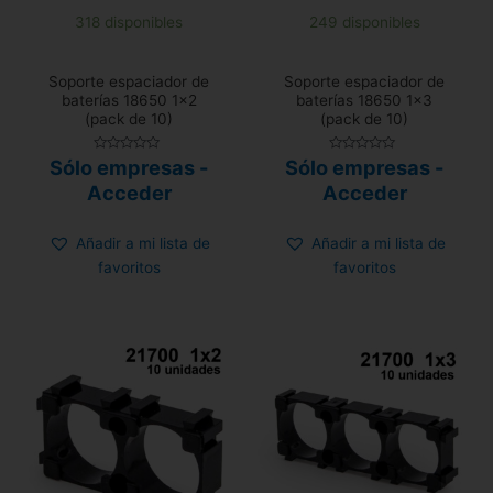
318 disponibles
249 disponibles
Soporte espaciador de
Soporte espaciador de
baterías 18650 1×2
baterías 18650 1×3
(pack de 10)
(pack de 10)
Valorado
Valorado
Sólo empresas -
Sólo empresas -
con
con
0
0
Acceder
Acceder
de
de
5
5
Añadir a mi lista de
Añadir a mi lista de
favoritos
favoritos