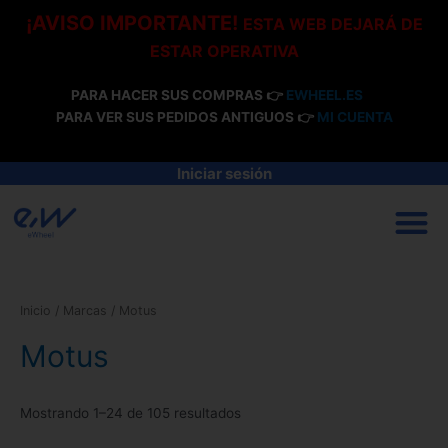
Ir
¡AVISO IMPORTANTE!
ESTA WEB DEJARÁ DE
al
ESTAR OPERATIVA
contenido
PARA HACER SUS COMPRAS 👉
EWHEEL.ES
PARA VER SUS PEDIDOS ANTIGUOS 👉
MI CUENTA
Iniciar sesión
M
Inicio
/ Marcas / Motus
Motus
Mostrando 1–24 de 105 resultados