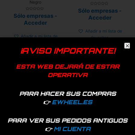
Negro
Valorado
Sólo empresas -
con
Valorado
Sólo empresas -
0
Acceder
con
de
0
Acceder
5
de
5
Añadir a mi lista de
Añadir a mi lista de
favoritos
favoritos
¡AVISO IMPORTANTE!
ESTA WEB DEJARÁ DE ESTAR
OPERATIVA
PARA HACER SUS COMPRAS
👉
EWHEEL.ES
PARA VER SUS PEDIDOS ANTIGUOS
Hay existencias
3852 disponibles
👉
MI CUENTA