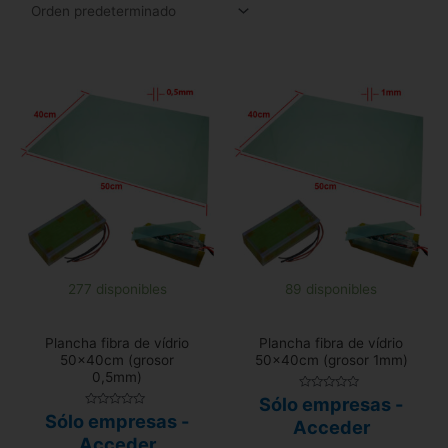
277 disponibles
89 disponibles
Plancha fibra de vídrio
Plancha fibra de vídrio
50x40cm (grosor
50x40cm (grosor 1mm)
0,5mm)
Valorado
Sólo empresas -
con
Valorado
Sólo empresas -
0
Acceder
con
de
0
Acceder
5