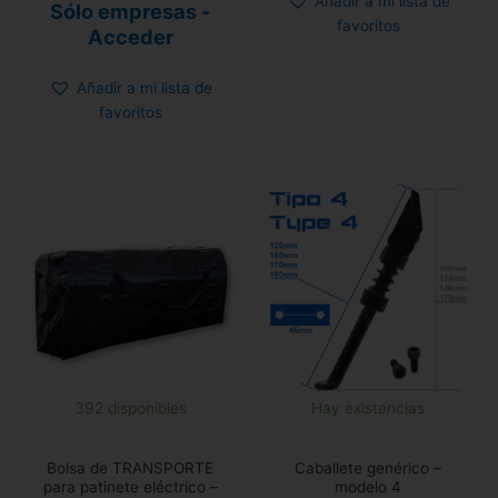
Añadir a mi lista de
Valorado
Sólo empresas -
con
favoritos
0
Acceder
de
5
Añadir a mi lista de
favoritos
392 disponibles
Hay existencias
Bolsa de TRANSPORTE
Caballete genérico –
para patinete eléctrico –
modelo 4