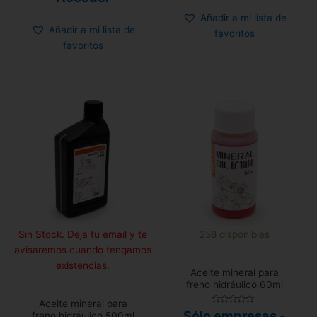
de
5
Añadir a mi lista de
Añadir a mi lista de
favoritos
favoritos
Sin Stock. Deja tu email y te
258 disponibles
avisaremos cuando tengamos
existencias.
Aceite mineral para
freno hidráulico 60ml
Aceite mineral para
Valorado
Sólo empresas -
freno hidráulico 500ml