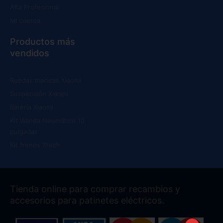
Alta Profesional
Mi cuenta
Productos más
vendidos
Ruedas macizas Xiaomi
Suspensión Xiaomi
Batería Xiaomi
Kit Wanda Neumático 10
pulgadas
Kit frenos Xtech
Tienda online para comprar recambios y
accesorios para patinetes eléctricos.