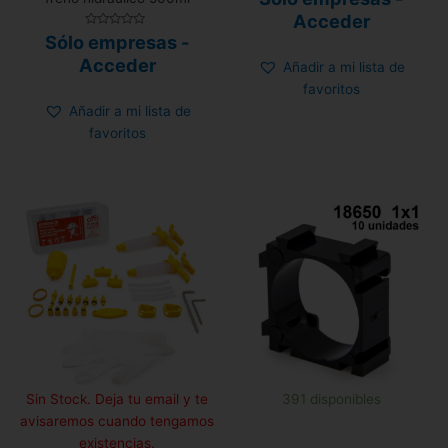
con
0
Acceder
de
Valorado
5
Sólo empresas -
con
0
Acceder
Añadir a mi lista de
de
5
favoritos
Añadir a mi lista de
favoritos
Sin Stock. Deja tu email y te
391 disponibles
avisaremos cuando tengamos
existencias.