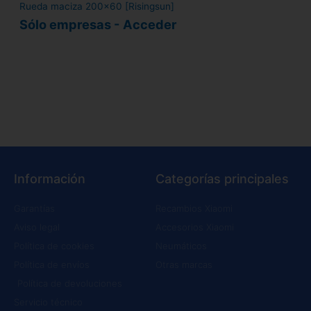
Rueda maciza 200x60 [Risingsun]
Sólo empresas - Acceder
Información
Categorías principales
Garantías
Recambios Xiaomi
Aviso legal
Accesorios Xiaomi
Política de cookies
Neumáticos
Política de envíos
Otras marcas
Política de devoluciones
Servicio técnico