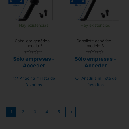
Hay existencias
Hay existencias
Caballete genérico –
Caballete genérico –
modelo 2
modelo 3
Valorado
Valorado
Sólo empresas -
Sólo empresas -
con
con
0
0
Acceder
Acceder
de
de
5
5
Añadir a mi lista de
Añadir a mi lista de
favoritos
favoritos
1
2
3
4
5
→