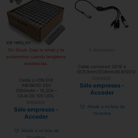
Sin Stock. Deja tu email y te
9 disponibles
avisaremos cuando tengamos
existencias.
Cable conversor GX16 a
DC5,5mm/DC8mm/XLR/GX12
Celda Lí-ION EVE
Valorado
Sólo empresas -
INR18650-35V
con
3500mAh – 10,20A –
0
Acceder
de
CAJA DE 100 UDS.
5
Añadir a mi lista de
Valorado
Sólo empresas -
con
favoritos
0
Acceder
de
5
Añadir a mi lista de
favoritos