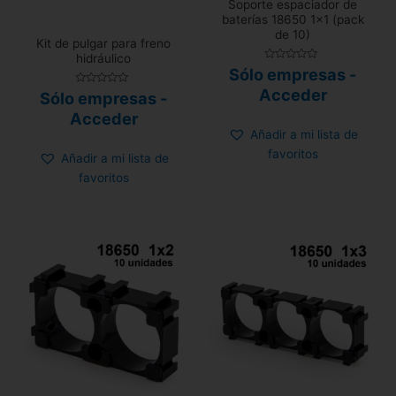
Soporte espaciador de
baterías 18650 1×1 (pack
de 10)
Kit de pulgar para freno
hidráulico
Valorado
Sólo empresas -
con
0
Acceder
Valorado
Sólo empresas -
de
con
5
0
Acceder
de
5
Añadir a mi lista de
favoritos
Añadir a mi lista de
favoritos