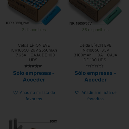
2 disponibles
38 disponibles
Celda Lí-ION EVE
Celda Lí-ION EVE
ICR18650-26V 2550mAh
INR18650-33V
– 7.65A – CAJA DE 100
3100mAh – 10A – CAJA
UDS.
DE 100 UDS.
Valorado con
Valorado
Sólo empresas -
Sólo empresas -
5.00
con
de 5
0
Acceder
Acceder
de
5
Añadir a mi lista de
Añadir a mi lista de
favoritos
favoritos