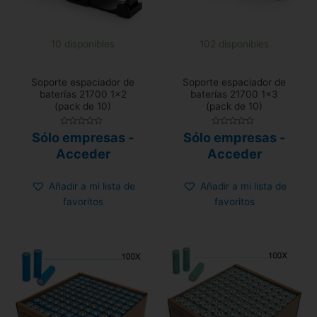
10 disponibles
102 disponibles
Soporte espaciador de
Soporte espaciador de
baterías 21700 1×2
baterías 21700 1×3
(pack de 10)
(pack de 10)
Valorado
Valorado
Sólo empresas -
Sólo empresas -
con
con
0
0
Acceder
Acceder
de
de
5
5
Añadir a mi lista de
Añadir a mi lista de
favoritos
favoritos