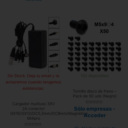
Sin Stock. Deja tu email y te
150 disponibles
avisaremos cuando tengamos
existencias.
Tornillo disco de freno –
Pack de 50 uds (Negro)
Cargador multiuso 36V
Valorado
Sólo empresas -
2A conector
con
GX16/GX12/DC5,5mm/DC8mm/Magnético
0
Acceder
de
Mi4pro
5