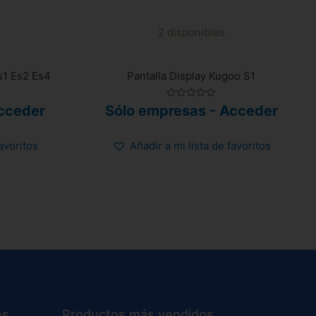
2 disponibles
s1 Es2 Es4
Pantalla Display Kugoo S1
Valorado
cceder
Sólo empresas - Acceder
con
0
de
5
favoritos
Añadir a mi lista de favoritos
es
Productos más vendidos