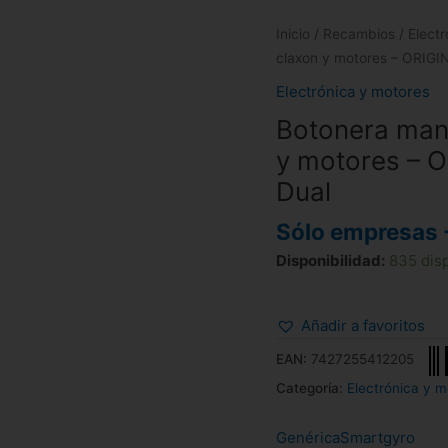
Inicio
/
Recambios
/
Elect
claxon y motores – ORIGI
Electrónica y motores
Botonera manil
y motores – 
Dual
Sólo empresas 
Disponibilidad:
835 dis
Añadir a favoritos
EAN:
7427255412205
Categoría:
Electrónica y m
Genérica
Smartgyro