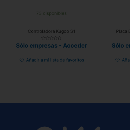
73 disponibles
Controladora Kugoo S1
Placa 
Valorado
Sólo empresas - Acceder
Sólo 
con
0
de
5
Añadir a mi lista de favoritos
Añad