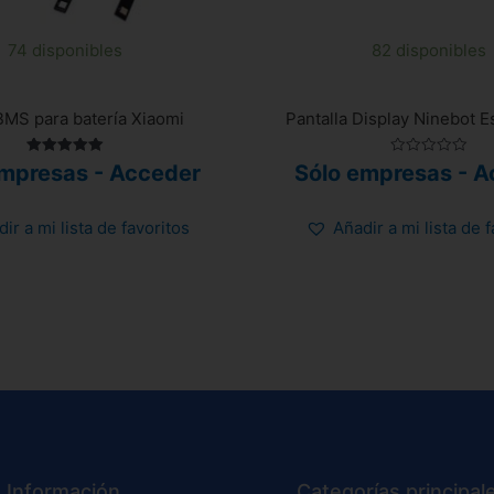
74 disponibles
82 disponibles
BMS para batería Xiaomi
Pantalla Display Ninebot E
Valorado
Valorado
empresas - Acceder
Sólo empresas - A
con
con
5.00
0
de 5
de
5
ir a mi lista de favoritos
Añadir a mi lista de 
Información
Categorías principal