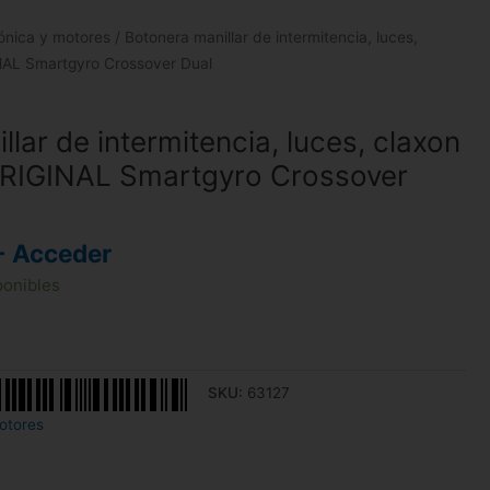
rónica y motores
/ Botonera manillar de intermitencia, luces,
NAL Smartgyro Crossover Dual
lar de intermitencia, luces, claxon
ORIGINAL Smartgyro Crossover
- Acceder
ponibles
SKU:
63127
otores