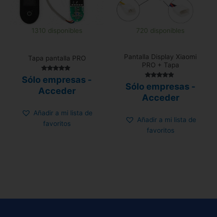
1310 disponibles
720 disponibles
Pantalla Display Xiaomi
Tapa pantalla PRO
PRO + Tapa
Valorado con
Sólo empresas -
5.00
Valorado con
Sólo empresas -
de 5
Acceder
5.00
de 5
Acceder
Añadir a mi lista de
Añadir a mi lista de
favoritos
favoritos