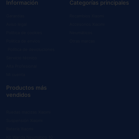
Información
Categorías principales
Garantías
Recambios Xiaomi
Aviso legal
Accesorios Xiaomi
Política de cookies
Neumáticos
Política de envíos
Otras marcas
Política de devoluciones
Servicio técnico
Alta Profesional
Mi cuenta
Productos más
vendidos
Ruedas macizas Xiaomi
Suspensión Xiaomi
Batería Xiaomi
Kit Wanda Neumático 10