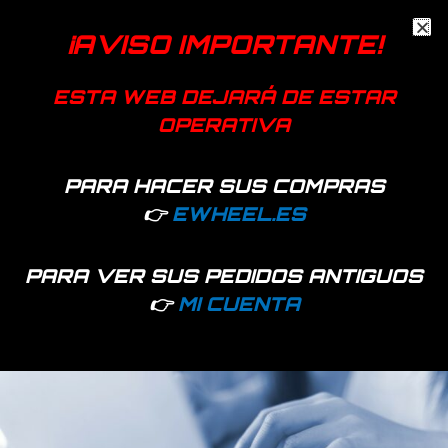
Descripción
¡AVISO IMPORTANTE!
Información adicional
Caballete para el patinete eléctrico Xiaomi modelo Mijia M365.
ESTA WEB DEJARÁ DE ESTAR
OPERATIVA
Color
Blanco, Negro
PARA HACER SUS COMPRAS
👉
EWHEEL.ES
Productos relacionados
PARA VER SUS PEDIDOS ANTIGUOS
👉
MI CUENTA