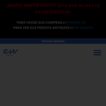
Ir
¡AVISO IMPORTANTE!
ESTA WEB DEJARÁ DE
al
ESTAR OPERATIVA
contenido
PARA HACER SUS COMPRAS 👉
EWHEEL.ES
PARA VER SUS PEDIDOS ANTIGUOS 👉
MI CUENTA
Iniciar sesión
M