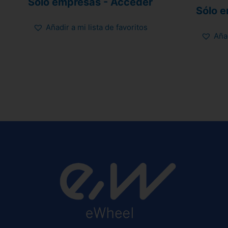
Sólo empresas - Acceder
con
Sólo 
5.00
de 5
Añadir a mi lista de favoritos
Añad