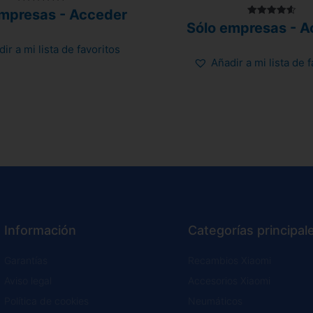
Valorado
empresas - Acceder
con
Valorado
Sólo empresas - A
4.80
con
de 5
4.58
ir a mi lista de favoritos
de 5
Añadir a mi lista de 
Información
Categorías principal
Garantías
Recambios Xiaomi
Aviso legal
Accesorios Xiaomi
Política de cookies
Neumáticos