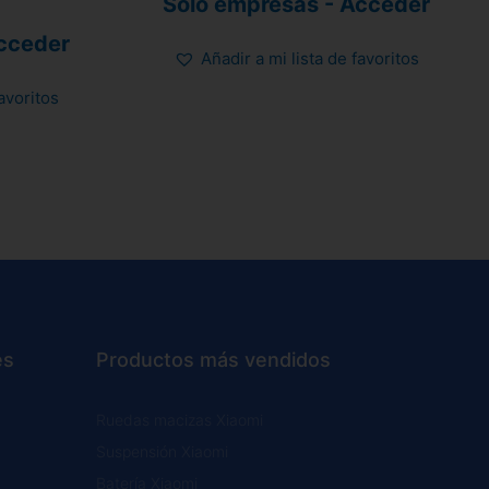
Sólo empresas - Acceder
con
5.00
de 5
cceder
Añadir a mi lista de favoritos
favoritos
es
Productos más vendidos
Ruedas macizas Xiaomi
Suspensión Xiaomi
Batería Xiaomi