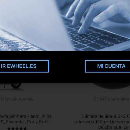
IR EWHEEL.ES
MI CUENTA
Hay existencias
90147 disponible
ería patinete xiaomi mijia
Cámara de aire 8,5×2 (
S, Essential, Pro y Pro2.
reforzada 120g – Nuevo m
caucho butílico