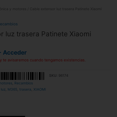
rónica y motores
/ Cable extensor luz trasera Patinete Xiaomi
ecambios
r luz trasera Patinete Xiaomi
- Acceder
l y te avisaremos cuando tengamos existencias.
SKU:
96174
motores
,
Recambios
,
luz
,
M365
,
trasera
,
XIAOMI