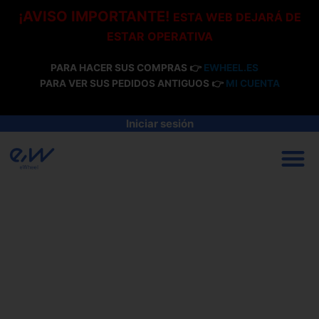
Ir
¡AVISO IMPORTANTE!
ESTA WEB DEJARÁ DE
al
ESTAR OPERATIVA
contenido
PARA HACER SUS COMPRAS 👉
EWHEEL.ES
PARA VER SUS PEDIDOS ANTIGUOS 👉
MI CUENTA
Iniciar sesión
M