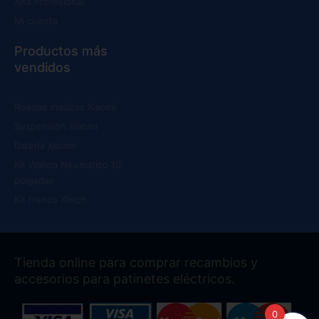
Alta Profesional
Mi cuenta
Productos más
vendidos
Ruedas macizas Xiaomi
Suspensión Xiaomi
Batería Xiaomi
Kit Wanda Neumático 10
pulgadas
Kit frenos Xtech
Tienda online para comprar recambios y
accesorios para patinetes eléctricos.
0