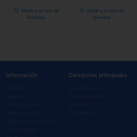
Añadir a mi lista de
Añadir a mi lista de
favoritos
favoritos
Información
Categorías principales
Garantías
Recambios Xiaomi
Aviso legal
Accesorios Xiaomi
Política de cookies
Neumáticos
Política de envíos
Otras marcas
Política de devoluciones
Servicio técnico