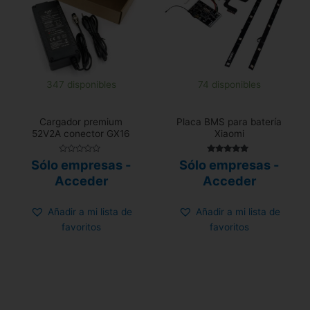
347 disponibles
74 disponibles
Cargador premium
Placa BMS para batería
52V2A conector GX16
Xiaomi
Valorado
Valorado con
Sólo empresas -
Sólo empresas -
con
5.00
0
de 5
Acceder
Acceder
de
5
Añadir a mi lista de
Añadir a mi lista de
favoritos
favoritos