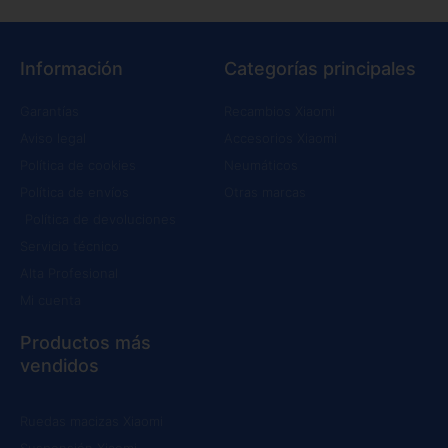
Información
Categorías principales
Garantías
Recambios Xiaomi
Aviso legal
Accesorios Xiaomi
Política de cookies
Neumáticos
Política de envíos
Otras marcas
Política de devoluciones
Servicio técnico
Alta Profesional
Mi cuenta
Productos más
vendidos
Ruedas macizas Xiaomi
Suspensión Xiaomi