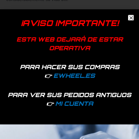
Garantía: 3 años.
¡AVISO IMPORTANTE!
Disponibilidad:
396 disponibles
ESTA WEB DEJARÁ DE ESTAR
Añadir a favoritos
OPERATIVA
EAN:
7427255412366
SKU:
42589
Categoría:
Baterías y cargadores
PARA HACER SUS COMPRAS
👉
EWHEEL.ES
NIU
Productos relacionados
PARA VER SUS PEDIDOS ANTIGUOS
👉
MI CUENTA