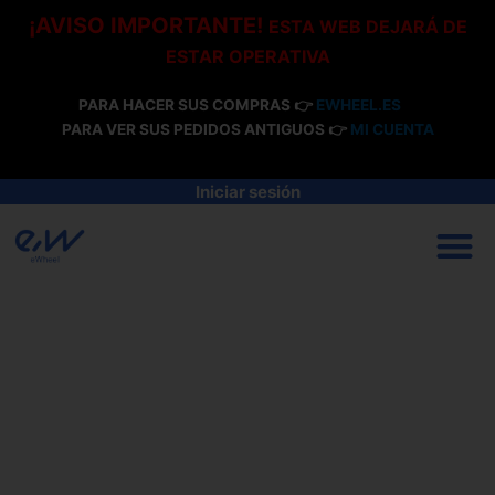
Ir
¡AVISO IMPORTANTE!
ESTA WEB DEJARÁ DE
al
ESTAR OPERATIVA
contenido
PARA HACER SUS COMPRAS 👉
EWHEEL.ES
PARA VER SUS PEDIDOS ANTIGUOS 👉
MI CUENTA
Iniciar sesión
M