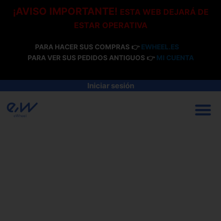
Ir
¡AVISO IMPORTANTE!
ESTA WEB DEJARÁ DE
al
ESTAR OPERATIVA
contenido
PARA HACER SUS COMPRAS 👉
EWHEEL.ES
PARA VER SUS PEDIDOS ANTIGUOS 👉
MI CUENTA
Iniciar sesión
M