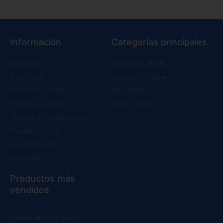
Información
Categorías principales
Garantías
Recambios Xiaomi
Aviso legal
Accesorios Xiaomi
Política de cookies
Neumáticos
Política de envíos
Otras marcas
Política de devoluciones
Servicio técnico
Alta Profesional
Mi cuenta
Productos más
vendidos
Ruedas macizas Xiaomi