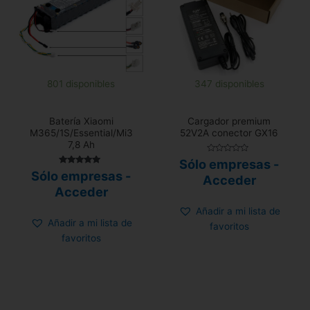
801 disponibles
347 disponibles
Batería Xiaomi
Cargador premium
M365/1S/Essential/Mi3
52V2A conector GX16
7,8 Ah
Valorado
Sólo empresas -
con
Valorado
Sólo empresas -
0
Acceder
con
de
4.68
Acceder
5
de 5
Añadir a mi lista de
Añadir a mi lista de
favoritos
favoritos