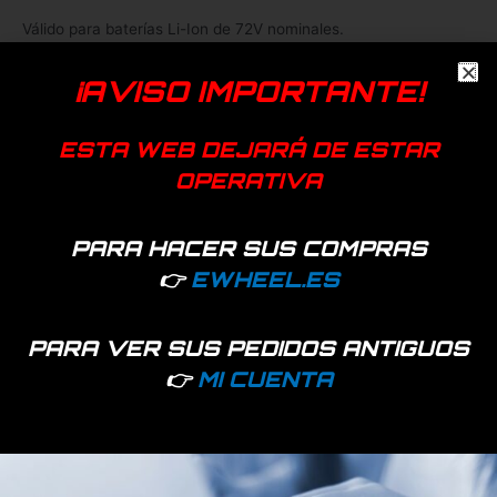
Válido para baterías Li-Ion de 72V nominales.
Disponibilidad:
14 disponibles
¡AVISO IMPORTANTE!
Añadir a favoritos
ESTA WEB DEJARÁ DE ESTAR
EAN:
7427255409595
OPERATIVA
SKU:
88742
Categoría:
Baterías y cargadores
PARA HACER SUS COMPRAS
Dualtron
Kaabo
👉
EWHEEL.ES
Productos relacionados
PARA VER SUS PEDIDOS ANTIGUOS
👉
MI CUENTA