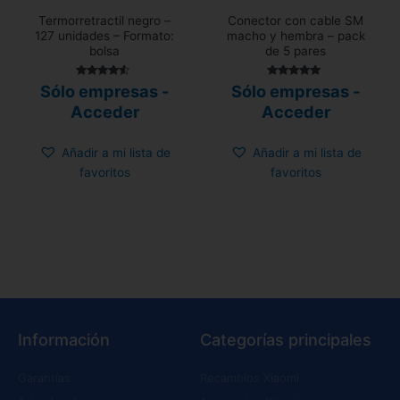
Termorretractil negro –
Conector con cable SM
127 unidades – Formato:
macho y hembra – pack
bolsa
de 5 pares
Valorado
Valorado con
Sólo empresas -
Sólo empresas -
con
5.00
4.33
de 5
Acceder
Acceder
de 5
Añadir a mi lista de
Añadir a mi lista de
favoritos
favoritos
Información
Categorías principales
Garantías
Recambios Xiaomi