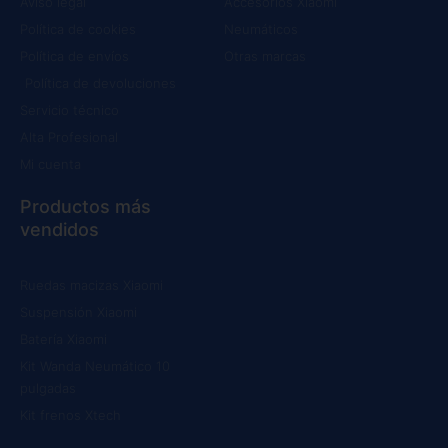
Aviso legal
Accesorios Xiaomi
Política de cookies
Neumáticos
Política de envíos
Otras marcas
Política de devoluciones
Servicio técnico
Alta Profesional
Mi cuenta
Productos más
vendidos
Ruedas macizas Xiaomi
Suspensión Xiaomi
Batería Xiaomi
Kit Wanda Neumático 10
pulgadas
Kit frenos Xtech