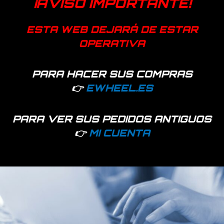
¡AVISO IMPORTANTE!
Añadir a favoritos
ESTA WEB DEJARÁ DE ESTAR
SKU:
44834-1
Categoría:
Consumibles
OPERATIVA
Etiqueta:
conector xt90
Productos relacionados
PARA HACER SUS COMPRAS
👉
EWHEEL.ES
PARA VER SUS PEDIDOS ANTIGUOS
👉
MI CUENTA
Hay existencias
Hay existencias
Silicona térmica 704
Tubo termorretractil
50ml
negro – Rollos de