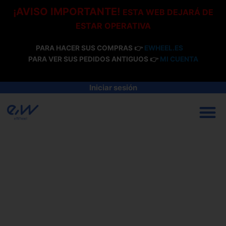
Ir
¡AVISO IMPORTANTE!
ESTA WEB DEJARÁ DE
al
ESTAR OPERATIVA
contenido
PARA HACER SUS COMPRAS 👉
EWHEEL.ES
PARA VER SUS PEDIDOS ANTIGUOS 👉
MI CUENTA
Iniciar sesión
M