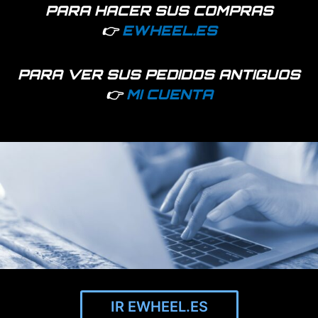
PARA HACER SUS COMPRAS
Cualquier modificación de software anula la garantía.
👉
EWHEEL.ES
Disponibilidad:
194 disponibles
PARA VER SUS PEDIDOS ANTIGUOS
👉
MI CUENTA
Añadir a favoritos
EAN:
7427255407966
SKU:
88316
Categoría:
Electrónica y motores
Productos relacionados
IR EWHEEL.ES