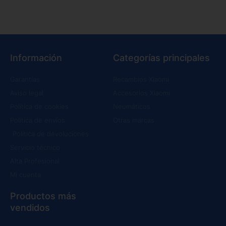
Información
Categorías principales
Garantías
Recambios Xiaomi
Aviso legal
Accesorios Xiaomi
Política de cookies
Neumáticos
Política de envíos
Otras marcas
Política de devoluciones
Servicio técnico
Alta Profesional
Mi cuenta
Productos más
vendidos