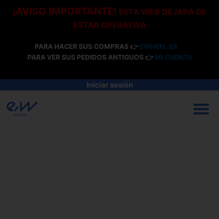
Ir
¡AVISO IMPORTANTE!
ESTA WEB DEJARÁ DE
al
ESTAR OPERATIVA
contenido
PARA HACER SUS COMPRAS 👉
EWHEEL.ES
PARA VER SUS PEDIDOS ANTIGUOS 👉
MI CUENTA
Iniciar sesión
M