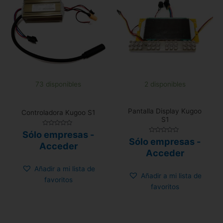
73 disponibles
2 disponibles
Pantalla Display Kugoo
Controladora Kugoo S1
S1
Valorado
Sólo empresas -
con
Valorado
Sólo empresas -
0
Acceder
con
de
0
Acceder
5
de
5
Añadir a mi lista de
Añadir a mi lista de
favoritos
favoritos