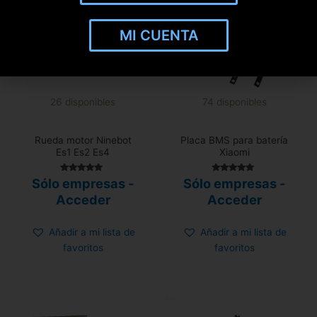
MI CUENTA
26 disponibles
74 disponibles
Rueda motor Ninebot
Placa BMS para batería
Es1 Es2 Es4
Xiaomi
Valorado con
Valorado con
Sólo empresas -
Sólo empresas -
5.00
5.00
de 5
de 5
Acceder
Acceder
Añadir a mi lista de
Añadir a mi lista de
favoritos
favoritos