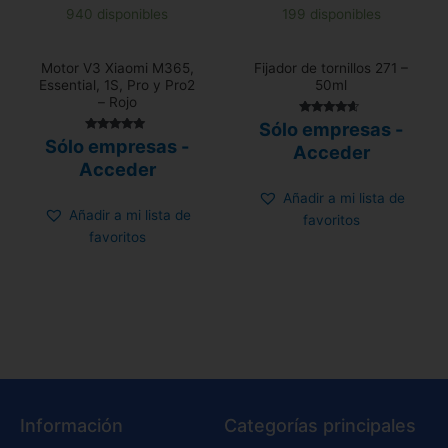
940 disponibles
199 disponibles
Motor V3 Xiaomi M365,
Fijador de tornillos 271 –
Essential, 1S, Pro y Pro2
50ml
– Rojo
Valorado
Sólo empresas -
con
Valorado con
Sólo empresas -
4.40
Acceder
5.00
de 5
de 5
Acceder
Añadir a mi lista de
Añadir a mi lista de
favoritos
favoritos
Información
Categorías principales