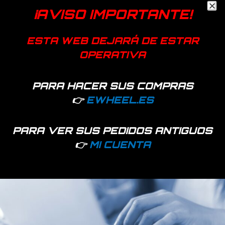
¡AVISO IMPORTANTE!
Embellecedor que cubre los tornillos para las ruedas delantera
y trasera. Incluye adhesivos reflectantes
ESTA WEB DEJARÁ DE ESTAR
Color
Blanco, Negro
OPERATIVA
PARA HACER SUS COMPRAS
Productos relacionados
👉
EWHEEL.ES
PARA VER SUS PEDIDOS ANTIGUOS
👉
MI CUENTA
Hay existencias
427 disponibles