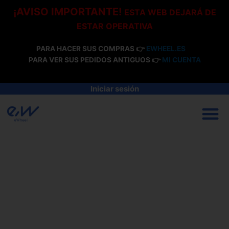
Ir
¡AVISO IMPORTANTE!
ESTA WEB DEJARÁ DE
al
ESTAR OPERATIVA
contenido
PARA HACER SUS COMPRAS 👉
EWHEEL.ES
PARA VER SUS PEDIDOS ANTIGUOS 👉
MI CUENTA
Iniciar sesión
M