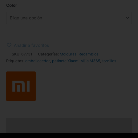
Color
Añadir a favoritos
SKU:
67731
Categorías:
Molduras
,
Recambios
Etiquetas:
embellecedor
,
patinete Xiaomi Mijia M365
,
tornillos
Descripción
Información adicional