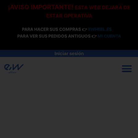
Ir
¡AVISO IMPORTANTE!
ESTA WEB DEJARÁ DE
al
ESTAR OPERATIVA
contenido
PARA HACER SUS COMPRAS 👉
EWHEEL.ES
PARA VER SUS PEDIDOS ANTIGUOS 👉
MI CUENTA
Iniciar sesión
M