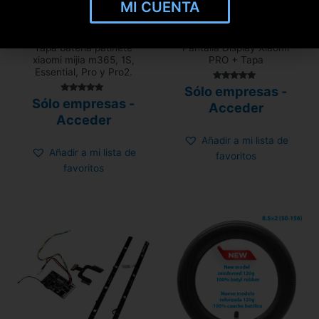
MI CUENTA
Hay existencias
720 disponibles
Tapa batería patinete
Pantalla Display Xiaomi
xiaomi mijia m365, 1S,
PRO + Tapa
Essential, Pro y Pro2.
Valorado con
Sólo empresas -
5.00
Valorado
Sólo empresas -
de 5
Acceder
con
4.80
Acceder
de 5
Añadir a mi lista de
Añadir a mi lista de
favoritos
favoritos