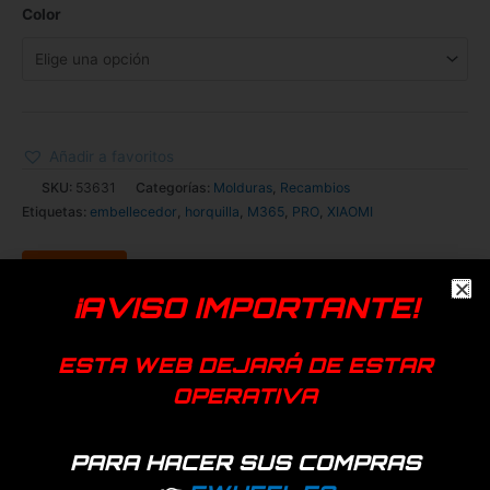
Color
Añadir a favoritos
SKU:
53631
Categorías:
Molduras
,
Recambios
Etiquetas:
embellecedor
,
horquilla
,
M365
,
PRO
,
XIAOMI
¡AVISO IMPORTANTE!
ESTA WEB DEJARÁ DE ESTAR
OPERATIVA
Descripción
PARA HACER SUS COMPRAS
Información adicional