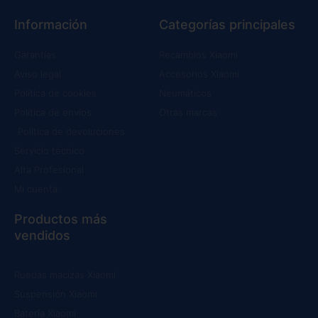
Información
Categorías principales
Garantías
Recambios Xiaomi
Aviso legal
Accesorios Xiaomi
Política de cookies
Neumáticos
Política de envíos
Otras marcas
Política de devoluciones
Servicio técnico
Alta Profesional
Mi cuenta
Productos más
vendidos
Ruedas macizas Xiaomi
Suspensión Xiaomi
Batería Xiaomi