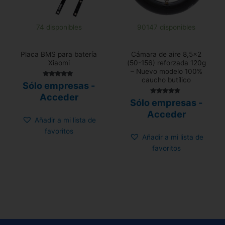
74 disponibles
90147 disponibles
Placa BMS para batería
Cámara de aire 8,5×2
Xiaomi
(50-156) reforzada 120g
– Nuevo modelo 100%
caucho butílico
Valorado con
Sólo empresas -
5.00
de 5
Acceder
Valorado
Sólo empresas -
con
4.58
Acceder
de 5
Añadir a mi lista de
favoritos
Añadir a mi lista de
favoritos