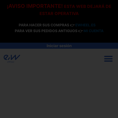
Ir
¡AVISO IMPORTANTE!
ESTA WEB DEJARÁ DE
al
ESTAR OPERATIVA
contenido
PARA HACER SUS COMPRAS 👉
EWHEEL.ES
PARA VER SUS PEDIDOS ANTIGUOS 👉
MI CUENTA
Iniciar sesión
M