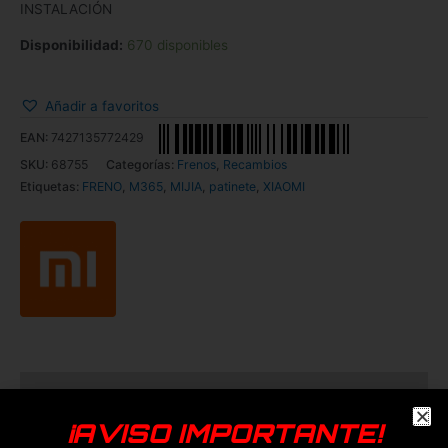
INSTALACIÓN
Disponibilidad:
670 disponibles
Añadir a favoritos
EAN:
7427135772429
SKU:
68755
Categorías:
Frenos
,
Recambios
Etiquetas:
FRENO
,
M365
,
MIJIA
,
patinete
,
XIAOMI
Descripción
¡AVISO IMPORTANTE!
Freno trasero para patinete eléctrico Xiaomi modelo Mijia