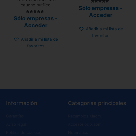
caucho butílico
Valorado con
Sólo empresas -
5.00
de 5
Acceder
Valorado
Sólo empresas -
con
4.58
Acceder
de 5
Añadir a mi lista de
favoritos
Añadir a mi lista de
favoritos
Información
Categorías principales
Garantías
Recambios Xiaomi
Aviso legal
Accesorios Xiaomi
Política de cookies
Neumáticos