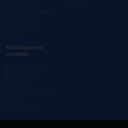
Política de envíos
Otras marcas
Política de devoluciones
Servicio técnico
Alta Profesional
Mi cuenta
Productos más
vendidos
Ruedas macizas Xiaomi
Suspensión Xiaomi
Batería Xiaomi
Kit Wanda Neumático 10
pulgadas
Kit frenos Xtech