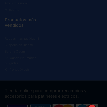
Alta Profesional
Mi cuenta
Productos más
vendidos
Ruedas macizas Xiaomi
Suspensión Xiaomi
Batería Xiaomi
Kit Wanda Neumático 10
pulgadas
Kit frenos Xtech
Tienda online para comprar recambios y
accesorios para patinetes eléctricos.