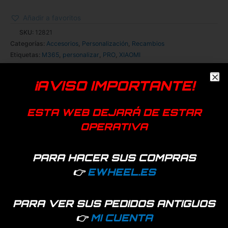
Añadir a favoritos
SKU:
12821
Categorías:
Accesorios
,
Personalización
,
Recambios
Etiquetas:
M365
,
personalizar
,
PRO
,
XIAOMI
¡AVISO IMPORTANTE!
ESTA WEB DEJARÁ DE ESTAR
OPERATIVA
PARA HACER SUS COMPRAS
Información adicional
👉
EWHEEL.ES
Color
Amarillo, Azul, Rosa, Rojo, Verde
PARA VER SUS PEDIDOS ANTIGUOS
👉
MI CUENTA