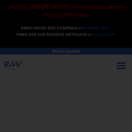
Ir
¡AVISO IMPORTANTE!
ESTA WEB DEJARÁ DE
al
ESTAR OPERATIVA
contenido
PARA HACER SUS COMPRAS 👉
EWHEEL.ES
PARA VER SUS PEDIDOS ANTIGUOS 👉
MI CUENTA
Iniciar sesión
M