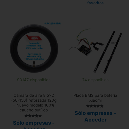
favoritos
90147 disponibles
74 disponibles
Cámara de aire 8,5×2
Placa BMS para batería
(50-156) reforzada 120g
Xiaomi
– Nuevo modelo 100%
caucho butílico
Valorado con
Sólo empresas -
5.00
de 5
Acceder
Valorado
Sólo empresas -
con
4.58