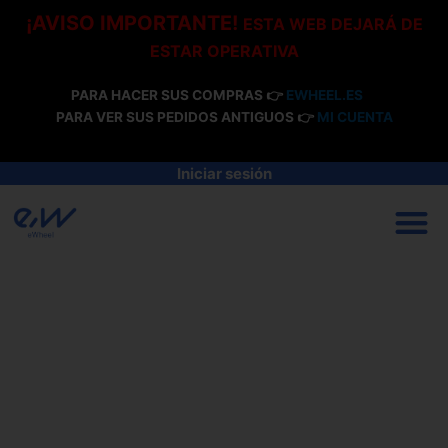
Ir
¡AVISO IMPORTANTE!
ESTA WEB DEJARÁ DE
al
ESTAR OPERATIVA
contenido
PARA HACER SUS COMPRAS 👉
EWHEEL.ES
PARA VER SUS PEDIDOS ANTIGUOS 👉
MI CUENTA
Iniciar sesión
M