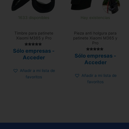
1633 disponibles
Hay existencias
Timbre para patinete
Pieza anti holgura para
Xiaomi M365 y Pro
patinete Xiaomi M365 y
Pro
Valorado con
Sólo empresas -
5.00
Valorado
Sólo empresas -
de 5
Acceder
con
4.92
Acceder
de 5
Añadir a mi lista de
Añadir a mi lista de
favoritos
favoritos