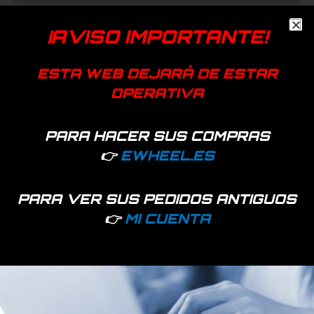
Voltaje de 36V a 72V nominales.
¡AVISO IMPORTANTE!
Cable negro: negativo de luz de posición.
Cable rojo: positivo de luz de posición.
ESTA WEB DEJARÁ DE ESTAR
Cable amarillo: positivo de luz de freno.
OPERATIVA
Cable verde: negativo de luz de freno.
PARA HACER SUS COMPRAS
Productos relacionados
👉
EWHEEL.ES
PARA VER SUS PEDIDOS ANTIGUOS
👉
MI CUENTA