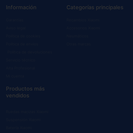
Información
Categorías principales
Garantías
Recambios Xiaomi
Aviso legal
Accesorios Xiaomi
Política de cookies
Neumáticos
Política de envíos
Otras marcas
Política de devoluciones
Servicio técnico
Alta Profesional
Mi cuenta
Productos más
vendidos
Ruedas macizas Xiaomi
Suspensión Xiaomi
Batería Xiaomi