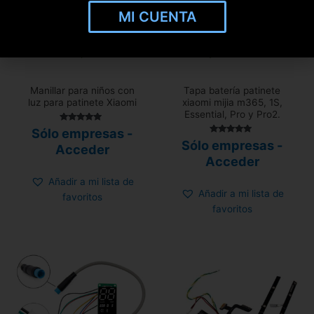
MI CUENTA
433 disponibles
Hay existencias
Manillar para niños con
Tapa batería patinete
luz para patinete Xiaomi
xiaomi mijia m365, 1S,
Essential, Pro y Pro2.
Valorado
Sólo empresas -
con
Valorado
Sólo empresas -
4.80
Acceder
con
de 5
4.80
Acceder
de 5
Añadir a mi lista de
Añadir a mi lista de
favoritos
favoritos