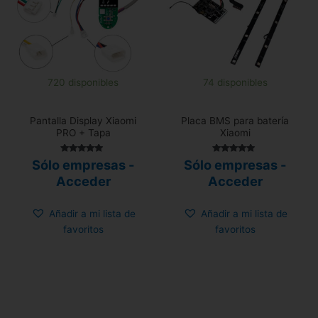
720 disponibles
74 disponibles
Pantalla Display Xiaomi
Placa BMS para batería
PRO + Tapa
Xiaomi
Valorado con
Valorado con
Sólo empresas -
Sólo empresas -
5.00
5.00
de 5
de 5
Acceder
Acceder
Añadir a mi lista de
Añadir a mi lista de
favoritos
favoritos