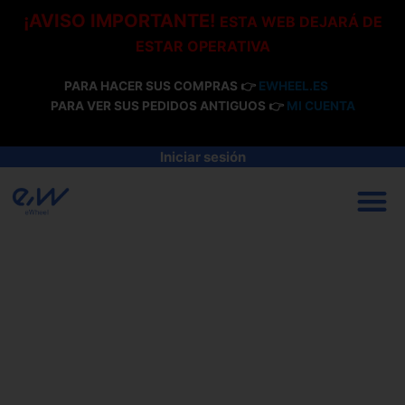
Ir
¡AVISO IMPORTANTE!
ESTA WEB DEJARÁ DE
al
ESTAR OPERATIVA
contenido
PARA HACER SUS COMPRAS 👉
EWHEEL.ES
PARA VER SUS PEDIDOS ANTIGUOS 👉
MI CUENTA
Iniciar sesión
M