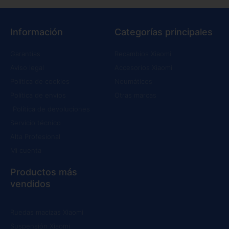
Información
Categorías principales
Garantías
Recambios Xiaomi
Aviso legal
Accesorios Xiaomi
Política de cookies
Neumáticos
Política de envíos
Otras marcas
Política de devoluciones
Servicio técnico
Alta Profesional
Mi cuenta
Productos más
vendidos
Ruedas macizas Xiaomi
Suspensión Xiaomi