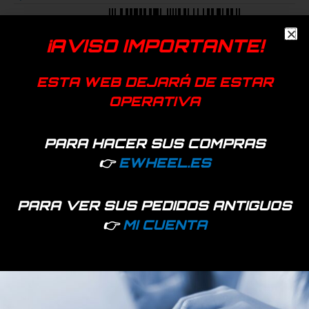
EAN:
7427136177292
SKU:
62191
Categorías:
Molduras
,
Recambios
¡AVISO IMPORTANTE!
Etiquetas:
1s
,
essential
,
guardabarros
,
pro2
,
XIAOMI
ESTA WEB DEJARÁ DE ESTAR
OPERATIVA
PARA HACER SUS COMPRAS
👉
EWHEEL.ES
Productos relacionados
PARA VER SUS PEDIDOS ANTIGUOS
👉
MI CUENTA