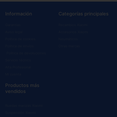
Información
Categorías principales
Garantías
Recambios Xiaomi
Aviso legal
Accesorios Xiaomi
Política de cookies
Neumáticos
Política de envíos
Otras marcas
Política de devoluciones
Servicio técnico
Alta Profesional
Mi cuenta
Productos más
vendidos
Ruedas macizas Xiaomi
Suspensión Xiaomi