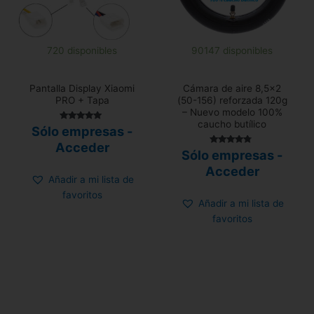
720 disponibles
90147 disponibles
Pantalla Display Xiaomi
Cámara de aire 8,5×2
PRO + Tapa
(50-156) reforzada 120g
– Nuevo modelo 100%
caucho butílico
Valorado con
Sólo empresas -
5.00
de 5
Acceder
Valorado
Sólo empresas -
con
4.58
Acceder
de 5
Añadir a mi lista de
favoritos
Añadir a mi lista de
favoritos