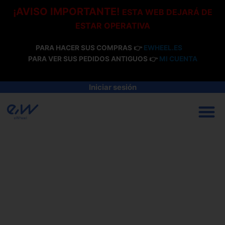
Ir
¡AVISO IMPORTANTE!
ESTA WEB DEJARÁ DE
al
ESTAR OPERATIVA
contenido
PARA HACER SUS COMPRAS 👉
EWHEEL.ES
PARA VER SUS PEDIDOS ANTIGUOS 👉
MI CUENTA
Iniciar sesión
M