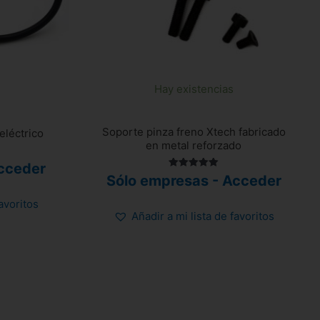
Hay existencias
Soporte pinza freno Xtech fabricado
eléctrico
en metal reforzado
cceder
Valorado
Sólo empresas - Acceder
con
5.00
de 5
favoritos
Añadir a mi lista de favoritos