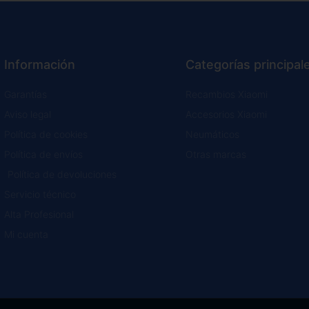
Información
Categorías principal
Garantías
Recambios Xiaomi
Aviso legal
Accesorios Xiaomi
Política de cookies
Neumáticos
Política de envíos
Otras marcas
Política de devoluciones
Servicio técnico
Alta Profesional
Mi cuenta