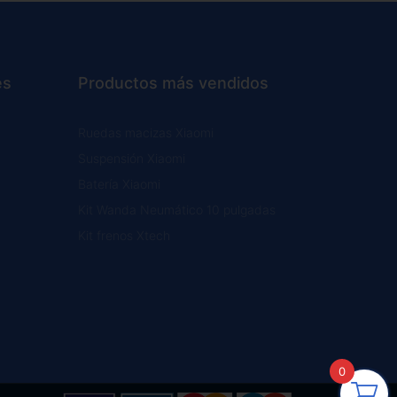
es
Productos más vendidos
Ruedas macizas Xiaomi
Suspensión Xiaomi
Batería Xiaomi
Kit Wanda Neumático 10 pulgadas
Kit frenos Xtech
0