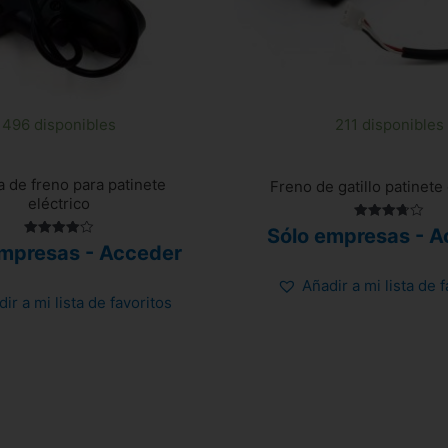
496 disponibles
211 disponibles
 de freno para patinete
Freno de gatillo patinete 
eléctrico
Valorado
Sólo empresas - A
con
Valorado
empresas - Acceder
3.75
con
de 5
4.00
de 5
Añadir a mi lista de 
ir a mi lista de favoritos