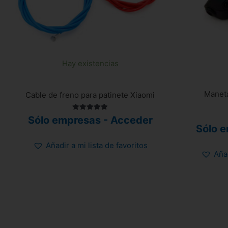
Hay existencias
Maneta
Cable de freno para patinete Xiaomi
Valorado
Sólo empresas - Acceder
con
Sólo 
4.92
de 5
Añadir a mi lista de favoritos
Añad