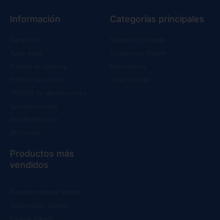
Información
Categorías principales
Garantías
Recambios Xiaomi
Aviso legal
Accesorios Xiaomi
Política de cookies
Neumáticos
Política de envíos
Otras marcas
Política de devoluciones
Servicio técnico
Alta Profesional
Mi cuenta
Productos más
vendidos
Ruedas macizas Xiaomi
Suspensión Xiaomi
Batería Xiaomi