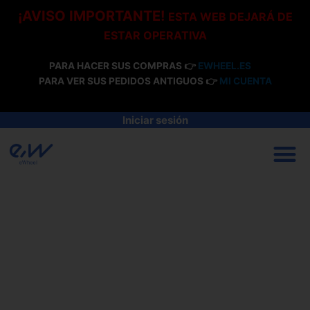
Ir
¡AVISO IMPORTANTE!
ESTA WEB DEJARÁ DE
al
ESTAR OPERATIVA
contenido
PARA HACER SUS COMPRAS 👉
EWHEEL.ES
PARA VER SUS PEDIDOS ANTIGUOS 👉
MI CUENTA
Iniciar sesión
M