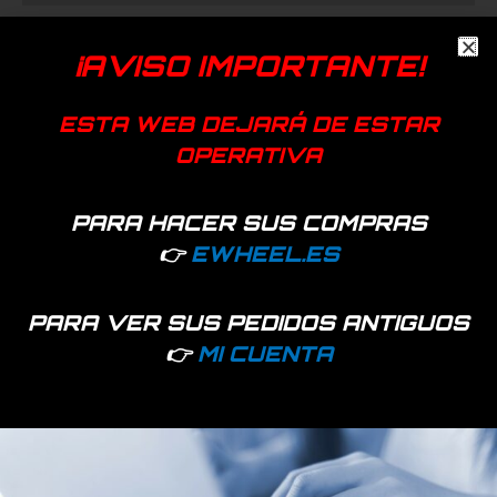
Aplicación disponible para esta controladora en el siguiente
¡AVISO IMPORTANTE!
enlace:
https://play.google.com/store/apps/details?id=com.mini.xbot
ESTA WEB DEJARÁ DE ESTAR
OPERATIVA
PARA HACER SUS COMPRAS
👉
EWHEEL.ES
Productos relacionados
PARA VER SUS PEDIDOS ANTIGUOS
👉
MI CUENTA