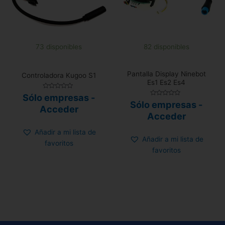
73 disponibles
82 disponibles
Pantalla Display Ninebot
Controladora Kugoo S1
Es1 Es2 Es4
Valorado
Sólo empresas -
con
Valorado
Sólo empresas -
0
Acceder
con
de
0
Acceder
5
de
5
Añadir a mi lista de
Añadir a mi lista de
favoritos
favoritos