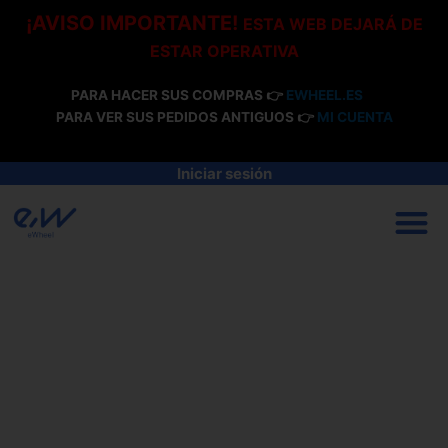
Ir
¡AVISO IMPORTANTE!
ESTA WEB DEJARÁ DE
al
ESTAR OPERATIVA
contenido
PARA HACER SUS COMPRAS 👉
EWHEEL.ES
PARA VER SUS PEDIDOS ANTIGUOS 👉
MI CUENTA
Iniciar sesión
M