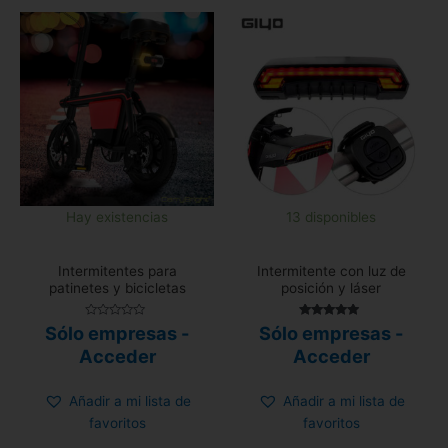
Hay existencias
13 disponibles
Intermitentes para
Intermitente con luz de
patinetes y bicicletas
posición y láser
Valorado
Valorado con
Sólo empresas -
Sólo empresas -
con
5.00
0
de 5
Acceder
Acceder
de
5
Añadir a mi lista de
Añadir a mi lista de
favoritos
favoritos