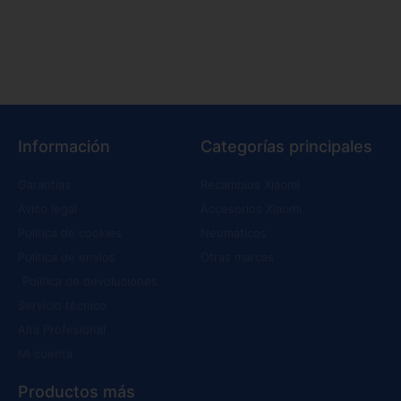
Información
Categorías principales
Garantías
Recambios Xiaomi
Aviso legal
Accesorios Xiaomi
Política de cookies
Neumáticos
Política de envíos
Otras marcas
Política de devoluciones
Servicio técnico
Alta Profesional
Mi cuenta
Productos más