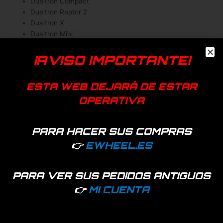
Dualtron Compact
Dualtron Raptor 2
Dualtron X
Dualtron Mini
Dualtron Eagle
Dualtron Ultra 2
¡AVISO IMPORTANTE!
Disponibilidad:
48 disponibles
ESTA WEB DEJARÁ DE ESTAR
OPERATIVA
Añadir a favoritos
EAN:
7427255409069
PARA HACER SUS COMPRAS
SKU:
98331
Categoría:
Iluminación
👉
EWHEEL.ES
Dualtron
PARA VER SUS PEDIDOS ANTIGUOS
Productos relacionados
👉
MI CUENTA