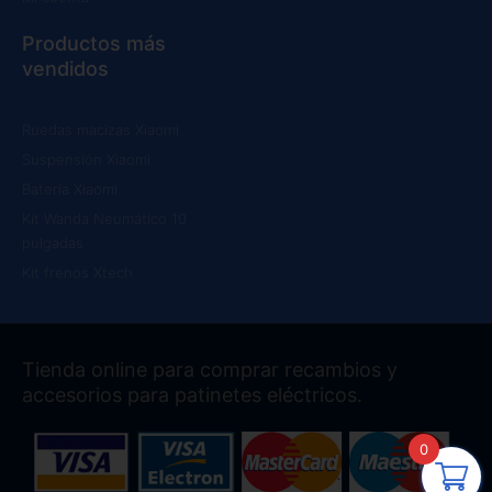
Productos más
vendidos
Ruedas macizas Xiaomi
Suspensión Xiaomi
Batería Xiaomi
Kit Wanda Neumático 10
pulgadas
Kit frenos Xtech
Tienda online para comprar recambios y
accesorios para patinetes eléctricos.
0