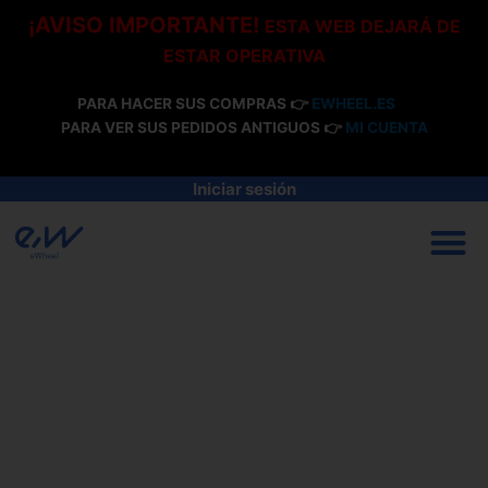
Ir
¡AVISO IMPORTANTE!
ESTA WEB DEJARÁ DE
al
ESTAR OPERATIVA
contenido
PARA HACER SUS COMPRAS 👉
EWHEEL.ES
PARA VER SUS PEDIDOS ANTIGUOS 👉
MI CUENTA
Iniciar sesión
M