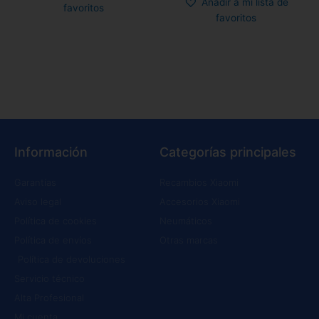
Añadir a mi lista de
favoritos
favoritos
Información
Categorías principales
Garantías
Recambios Xiaomi
Aviso legal
Accesorios Xiaomi
Política de cookies
Neumáticos
Política de envíos
Otras marcas
Política de devoluciones
Servicio técnico
Alta Profesional
Mi cuenta