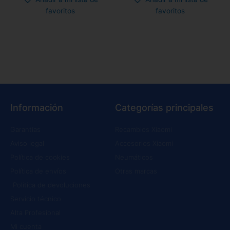
favoritos
favoritos
Información
Categorías principales
Garantías
Recambios Xiaomi
Aviso legal
Accesorios Xiaomi
Política de cookies
Neumáticos
Política de envíos
Otras marcas
Política de devoluciones
Servicio técnico
Alta Profesional
Mi cuenta