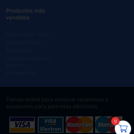
Productos más
vendidos
Ruedas macizas Xiaomi
Suspensión Xiaomi
Batería Xiaomi
Kit Wanda Neumático 10
pulgadas
Kit frenos Xtech
Tienda online para comprar recambios y
accesorios para patinetes eléctricos.
0