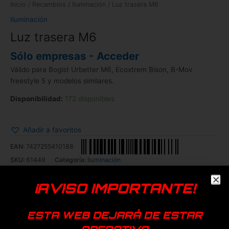
Inicio
/
Recambios
/
Iluminación
/ Luz trasera M6
Iluminación
Luz trasera M6
Sólo empresas - Acceder
Válido para Bogist Urbetter M6, Ecoxtrem Bison, B-Mov
freestyle 5 y modelos similares.
Disponibilidad:
172 disponibles
Añadir a favoritos
EAN:
7427255410188
SKU:
61449
Categoría:
Iluminación
Genérica
¡AVISO IMPORTANTE!
Productos relacionados
ESTA WEB DEJARÁ DE ESTAR