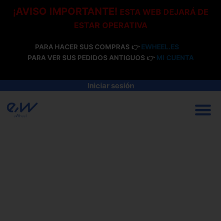
Ir
¡AVISO IMPORTANTE!
ESTA WEB DEJARÁ DE
al
ESTAR OPERATIVA
contenido
PARA HACER SUS COMPRAS 👉
EWHEEL.ES
PARA VER SUS PEDIDOS ANTIGUOS 👉
MI CUENTA
Iniciar sesión
M