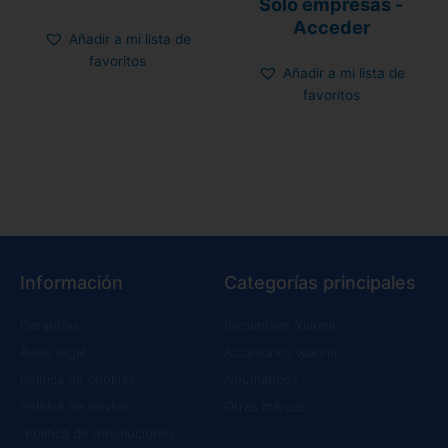
Sólo empresas -
con
4.58
Acceder
de 5
Añadir a mi lista de
favoritos
Añadir a mi lista de
favoritos
Información
Categorías principales
Garantías
Recambios Xiaomi
Aviso legal
Accesorios Xiaomi
Política de cookies
Neumáticos
Política de envíos
Otras marcas
Política de devoluciones