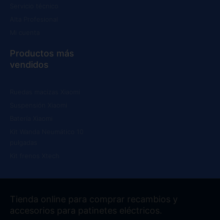
Servicio técnico
Alta Profesional
Mi cuenta
Productos más
vendidos
Ruedas macizas Xiaomi
Suspensión Xiaomi
Batería Xiaomi
Kit Wanda Neumático 10
pulgadas
Kit frenos Xtech
Tienda online para comprar recambios y
accesorios para patinetes eléctricos.