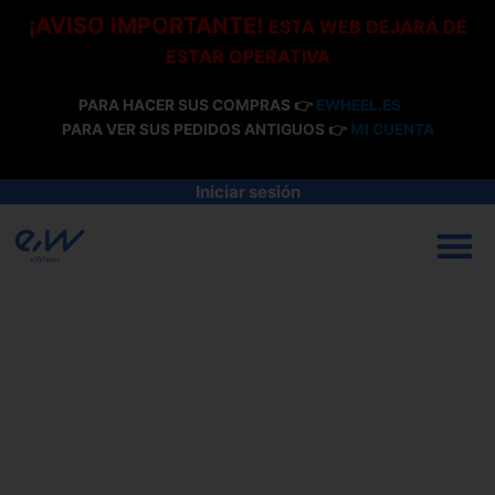
Ir
¡AVISO IMPORTANTE!
ESTA WEB DEJARÁ DE
al
ESTAR OPERATIVA
contenido
PARA HACER SUS COMPRAS 👉
EWHEEL.ES
PARA VER SUS PEDIDOS ANTIGUOS 👉
MI CUENTA
Iniciar sesión
M