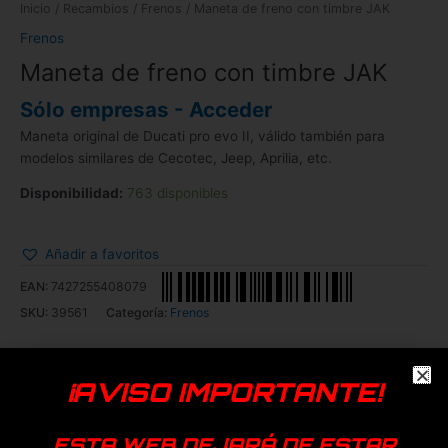
Inicio
/
Recambios
/
Frenos
/ Maneta de freno con timbre JAK
Frenos
Maneta de freno con timbre JAK
Sólo empresas - Acceder
Maneta original de Ducati pro evo II, válido también para
modelos similares de Cecotec, Jeep, Aprilia, etc.
Disponibilidad:
763 disponibles
Añadir a favoritos
EAN:
7427255408079
SKU:
39561
Categoría:
Frenos
Ducati
Genérica
¡AVISO IMPORTANTE!
ESTA WEB DEJARÁ DE ESTAR