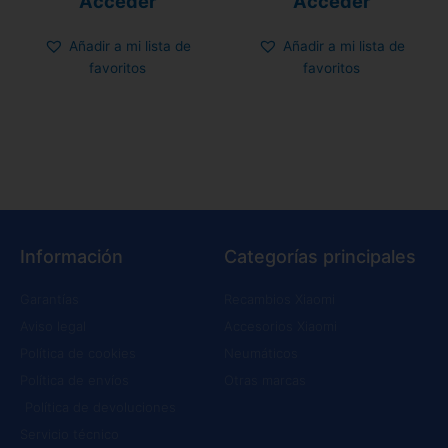
Acceder
Acceder
de 5
de 5
Añadir a mi lista de
Añadir a mi lista de
favoritos
favoritos
Información
Categorías principales
Garantías
Recambios Xiaomi
Aviso legal
Accesorios Xiaomi
Política de cookies
Neumáticos
Política de envíos
Otras marcas
Política de devoluciones
Servicio técnico