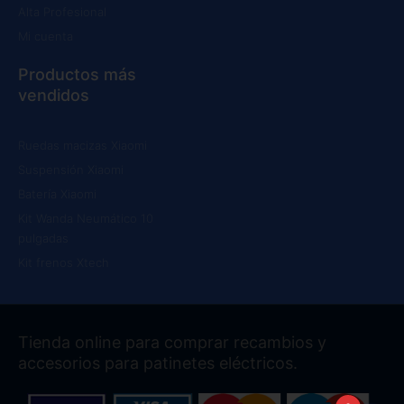
Alta Profesional
Mi cuenta
Productos más
vendidos
Ruedas macizas Xiaomi
Suspensión Xiaomi
Batería Xiaomi
Kit Wanda Neumático 10
pulgadas
Kit frenos Xtech
Tienda online para comprar recambios y
accesorios para patinetes eléctricos.