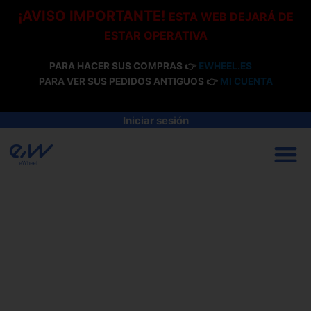
Ir
¡AVISO IMPORTANTE!
ESTA WEB DEJARÁ DE
al
ESTAR OPERATIVA
contenido
PARA HACER SUS COMPRAS 👉
EWHEEL.ES
PARA VER SUS PEDIDOS ANTIGUOS 👉
MI CUENTA
Iniciar sesión
M