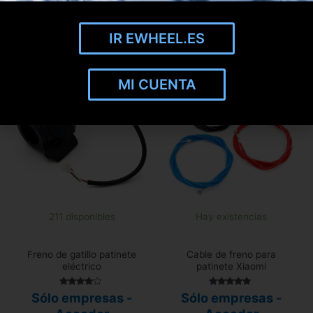
Añadir a mi lista de
Añadir a mi lista de
favoritos
favoritos
IR EWHEEL.ES
MI CUENTA
211 disponibles
Hay existencias
Freno de gatillo patinete
Cable de freno para
eléctrico
patinete Xiaomi
Valorado
Valorado
Sólo empresas -
Sólo empresas -
con
con
3.75
4.92