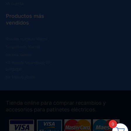
Mi cuenta
Productos más
vendidos
Ruedas macizas Xiaomi
Suspensión Xiaomi
Batería Xiaomi
Kit Wanda Neumático 10
pulgadas
Kit frenos Xtech
Tienda online para comprar recambios y
accesorios para patinetes eléctricos.
0