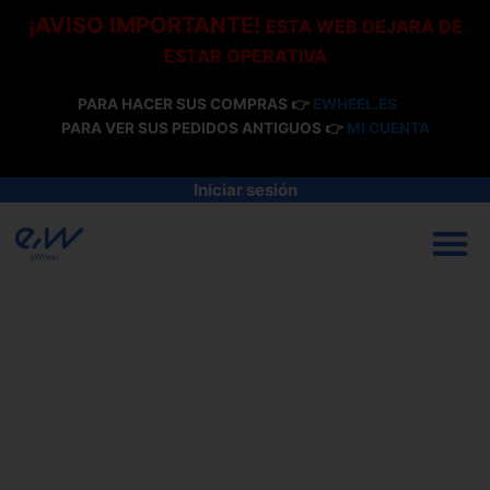
Ir
¡AVISO IMPORTANTE!
ESTA WEB DEJARÁ DE
al
ESTAR OPERATIVA
contenido
PARA HACER SUS COMPRAS 👉
EWHEEL.ES
PARA VER SUS PEDIDOS ANTIGUOS 👉
MI CUENTA
Iniciar sesión
M