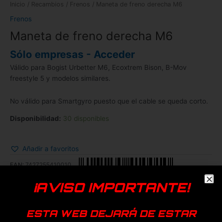
Inicio
/
Recambios
/
Frenos
/ Maneta de freno derecha M6
Frenos
Maneta de freno derecha M6
Sólo empresas - Acceder
Válido para Bogist Urbetter M6, Ecoxtrem Bison, B-Mov
freestyle 5 y modelos similares.
No válido para Smartgyro puesto que el cable se queda corto.
Disponibilidad:
30 disponibles
Añadir a favoritos
EAN:
7427255410010
SKU:
61315
Categoría:
Frenos
¡AVISO IMPORTANTE!
Genérica
ESTA WEB DEJARÁ DE ESTAR