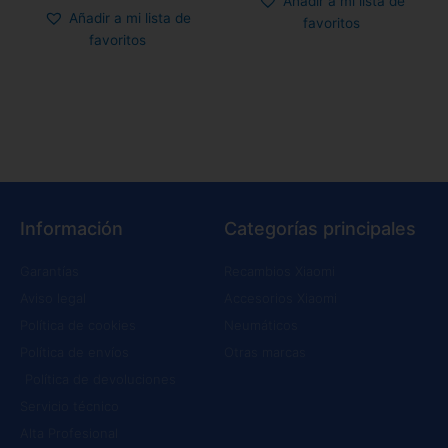
Añadir a mi lista de
Añadir a mi lista de
favoritos
favoritos
Información
Categorías principales
Garantías
Recambios Xiaomi
Aviso legal
Accesorios Xiaomi
Política de cookies
Neumáticos
Política de envíos
Otras marcas
Política de devoluciones
Servicio técnico
Alta Profesional