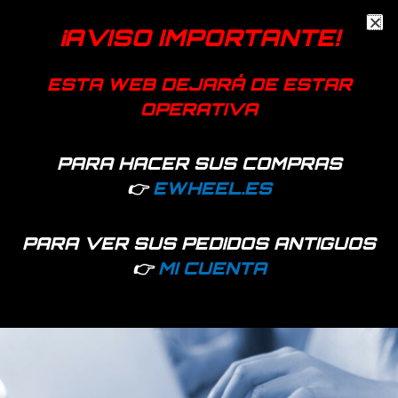
SKU:
65849
Categorías:
Frenos
,
Recambios
¡AVISO IMPORTANTE!
Información adicional
ESTA WEB DEJARÁ DE ESTAR
OPERATIVA
Tipo
derecha sin timbre, izquierda con
timbre, izquierda sin timbre
PARA HACER SUS COMPRAS
👉
EWHEEL.ES
Productos relacionados
PARA VER SUS PEDIDOS ANTIGUOS
👉
MI CUENTA