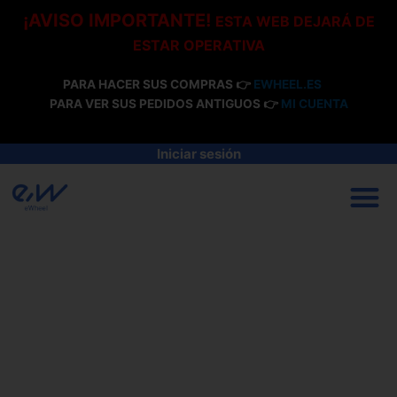
Ir
¡AVISO IMPORTANTE!
ESTA WEB DEJARÁ DE
al
ESTAR OPERATIVA
contenido
PARA HACER SUS COMPRAS 👉
EWHEEL.ES
PARA VER SUS PEDIDOS ANTIGUOS 👉
MI CUENTA
Iniciar sesión
M