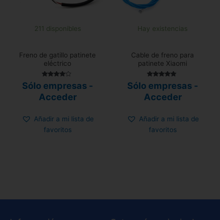
211 disponibles
Hay existencias
Freno de gatillo patinete
Cable de freno para
eléctrico
patinete Xiaomi
Valorado
Valorado
Sólo empresas -
Sólo empresas -
con
con
3.75
4.92
Acceder
Acceder
de 5
de 5
Añadir a mi lista de
Añadir a mi lista de
favoritos
favoritos