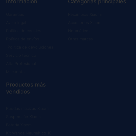
Información
Categorías principales
Garantías
Recambios Xiaomi
Aviso legal
Accesorios Xiaomi
Política de cookies
Neumáticos
Política de envíos
Otras marcas
Política de devoluciones
Servicio técnico
Alta Profesional
Mi cuenta
Productos más
vendidos
Ruedas macizas Xiaomi
Suspensión Xiaomi
Batería Xiaomi
Kit Wanda Neumático 10