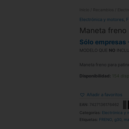
Inicio
/
Recambios
/
Elect
Electrónica y motores
,
F
Maneta freno
Sólo empresas 
MODELO QUE
NO
INCLU
Maneta freno para pati
Disponibilidad:
154 dis
Añadir a favoritos
EAN:
7427136176462
Categorías:
Electrónica y 
Etiquetas:
FRENO
,
g30
,
ma