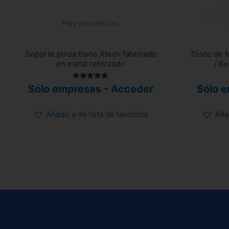
Hay existencias
Soporte pinza freno Xtech fabricado
Disco de f
en metal reforzado
/ B
Valorado
Sólo empresas - Acceder
Sólo 
con
5.00
de 5
Añadir a mi lista de favoritos
Añad