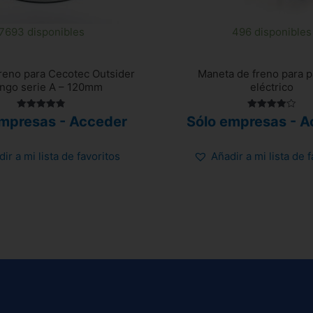
7693 disponibles
496 disponibles
reno para Cecotec Outsider
Maneta de freno para p
ongo serie A – 120mm
eléctrico
Valorado
Valorado
empresas - Acceder
Sólo empresas - A
con
con
4.80
4.00
de 5
de 5
ir a mi lista de favoritos
Añadir a mi lista de 