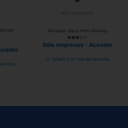
464 disponibles
atinete
Alineador disco freno Kenway
Valorado
Sólo empresas - Acceder
con
cceder
3.25
de 5
Añadir a mi lista de favoritos
favoritos