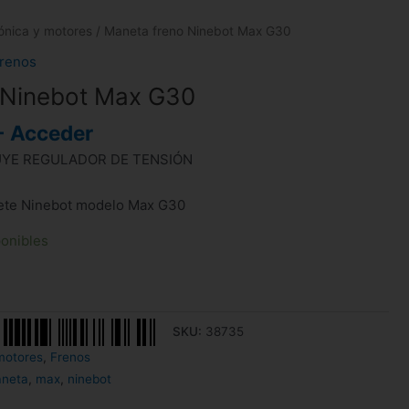
rónica y motores
/ Maneta freno Ninebot Max G30
renos
 Ninebot Max G30
- Acceder
YE REGULADOR DE TENSIÓN
nete Ninebot modelo Max G30
ponibles
SKU:
38735
motores
,
Frenos
neta
,
max
,
ninebot