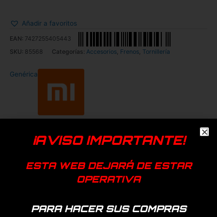
Añadir a favoritos
EAN:
7427255405443
SKU:
85568
Categorías:
Accesorios
,
Frenos
,
Tornillería
Genérica
Productos relacionados
¡AVISO IMPORTANTE!
ESTA WEB DEJARÁ DE ESTAR
OPERATIVA
PARA HACER SUS COMPRAS