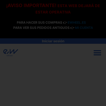
Ir
¡AVISO IMPORTANTE!
ESTA WEB DEJARÁ DE
al
ESTAR OPERATIVA
contenido
PARA HACER SUS COMPRAS 👉
EWHEEL.ES
PARA VER SUS PEDIDOS ANTIGUOS 👉
MI CUENTA
Iniciar sesión
M