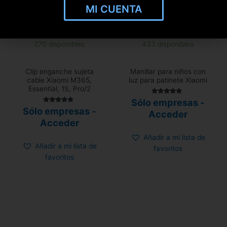
MI CUENTA
270 disponibles
433 disponibles
Clip enganche sujeta
Manillar para niños con
cable Xiaomi M365,
luz para patinete Xiaomi
Essential, 1S, Pro/2
Valorado
Sólo empresas -
con
Valorado
Sólo empresas -
4.80
Acceder
con
de 5
4.56
Acceder
de 5
Añadir a mi lista de
Añadir a mi lista de
favoritos
favoritos