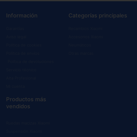
Información
Categorías principales
Garantías
Recambios Xiaomi
Aviso legal
Accesorios Xiaomi
Política de cookies
Neumáticos
Política de envíos
Otras marcas
Política de devoluciones
Servicio técnico
Alta Profesional
Mi cuenta
Productos más
vendidos
Ruedas macizas Xiaomi
Suspensión Xiaomi