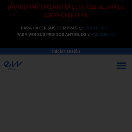
Ir
¡AVISO IMPORTANTE!
ESTA WEB DEJARÁ DE
al
ESTAR OPERATIVA
contenido
PARA HACER SUS COMPRAS 👉
EWHEEL.ES
PARA VER SUS PEDIDOS ANTIGUOS 👉
MI CUENTA
Iniciar sesión
M