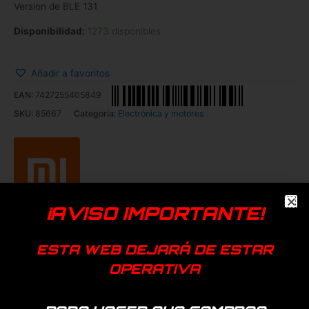
Version de BLE 131
Disponibilidad:
1273 disponibles
Añadir a favoritos
EAN:
7427255405849
SKU:
85667
Categoría:
Electrónica y motores
¡AVISO IMPORTANTE!
Productos relacionados
ESTA WEB DEJARÁ DE ESTAR
OPERATIVA