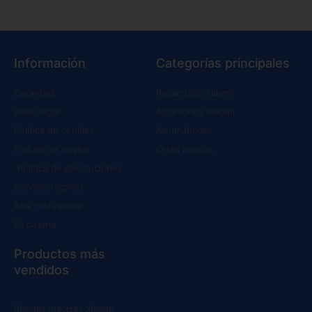
Información
Categorías principales
Garantías
Recambios Xiaomi
Aviso legal
Accesorios Xiaomi
Política de cookies
Neumáticos
Política de envíos
Otras marcas
Política de devoluciones
Servicio técnico
Alta Profesional
Mi cuenta
Productos más
vendidos
Ruedas macizas Xiaomi