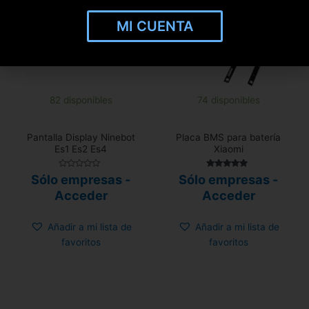
MI CUENTA
82 disponibles
74 disponibles
Pantalla Display Ninebot
Placa BMS para batería
Es1 Es2 Es4
Xiaomi
Valorado
Valorado con
Sólo empresas -
Sólo empresas -
con
5.00
0
de 5
Acceder
Acceder
de
5
Añadir a mi lista de
Añadir a mi lista de
favoritos
favoritos