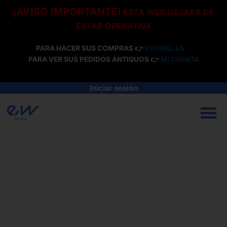
Ir
¡AVISO IMPORTANTE!
ESTA WEB DEJARÁ DE
al
ESTAR OPERATIVA
contenido
PARA HACER SUS COMPRAS 👉
EWHEEL.ES
PARA VER SUS PEDIDOS ANTIGUOS 👉
MI CUENTA
Iniciar sesión
M