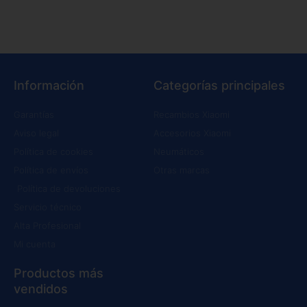
Información
Categorías principales
Garantías
Recambios Xiaomi
Aviso legal
Accesorios Xiaomi
Política de cookies
Neumáticos
Política de envíos
Otras marcas
Política de devoluciones
Servicio técnico
Alta Profesional
Mi cuenta
Productos más
vendidos