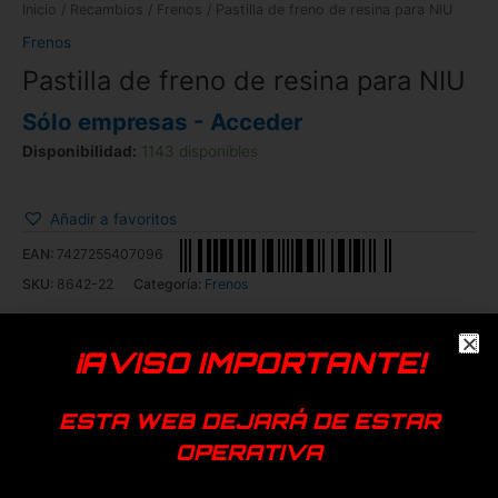
Inicio
/
Recambios
/
Frenos
/ Pastilla de freno de resina para NIU
Frenos
Pastilla de freno de resina para NIU
Sólo empresas - Acceder
Disponibilidad:
1143 disponibles
Añadir a favoritos
EAN:
7427255407096
SKU:
8642-22
Categoría:
Frenos
NIU
¡AVISO IMPORTANTE!
Productos relacionados
ESTA WEB DEJARÁ DE ESTAR
OPERATIVA