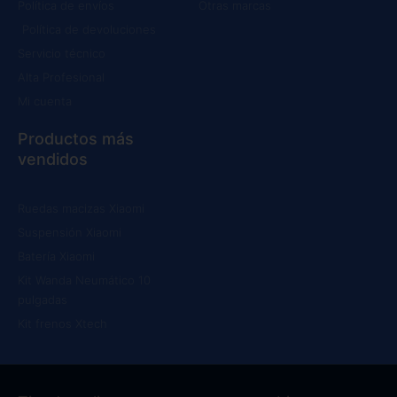
Política de envíos
Otras marcas
Política de devoluciones
Servicio técnico
Alta Profesional
Mi cuenta
Productos más
vendidos
Ruedas macizas Xiaomi
Suspensión Xiaomi
Batería Xiaomi
Kit Wanda Neumático 10
pulgadas
Kit frenos Xtech