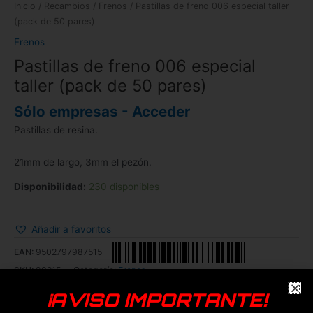
Inicio
/
Recambios
/
Frenos
/ Pastillas de freno 006 especial taller
(pack de 50 pares)
Frenos
Pastillas de freno 006 especial
taller (pack de 50 pares)
Sólo empresas - Acceder
Pastillas de resina.
21mm de largo, 3mm el pezón.
Disponibilidad:
230 disponibles
Añadir a favoritos
EAN:
9502797987515
SKU:
89215
Categoría:
Frenos
¡AVISO IMPORTANTE!
Genérica
Smartgyro