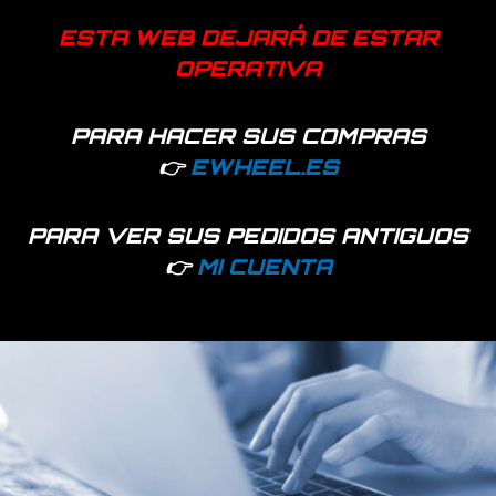
ESTA WEB DEJARÁ DE ESTAR
OPERATIVA
Productos relacionados
PARA HACER SUS COMPRAS
👉
EWHEEL.ES
PARA VER SUS PEDIDOS ANTIGUOS
👉
MI CUENTA
Hay existencias
Hay existencias
Cable de freno para
Soporte pinza freno
patinete Xiaomi
Xtech fabricado en
metal reforzado