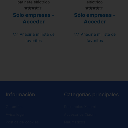
patinete eléctrico
eléctrico
Valorado
Valorado
Sólo empresas -
Sólo empresas -
con
con
4.00
3.75
Acceder
Acceder
de 5
de 5
Añadir a mi lista de
Añadir a mi lista de
favoritos
favoritos
Información
Categorías principales
Garantías
Recambios Xiaomi
Aviso legal
Accesorios Xiaomi
Política de cookies
Neumáticos