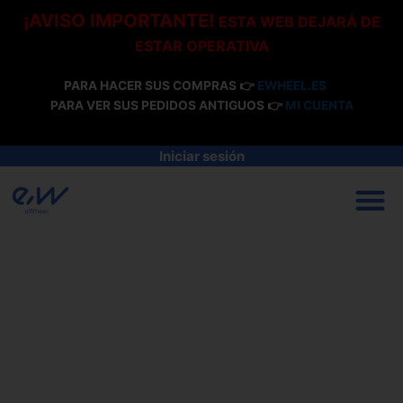
Ir
¡AVISO IMPORTANTE!
ESTA WEB DEJARÁ DE
al
ESTAR OPERATIVA
contenido
PARA HACER SUS COMPRAS 👉
EWHEEL.ES
PARA VER SUS PEDIDOS ANTIGUOS 👉
MI CUENTA
Iniciar sesión
M