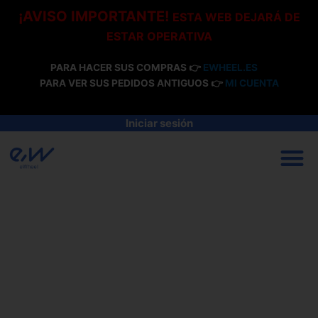
Ir
¡AVISO IMPORTANTE!
ESTA WEB DEJARÁ DE
al
ESTAR OPERATIVA
contenido
PARA HACER SUS COMPRAS 👉
EWHEEL.ES
PARA VER SUS PEDIDOS ANTIGUOS 👉
MI CUENTA
Iniciar sesión
M