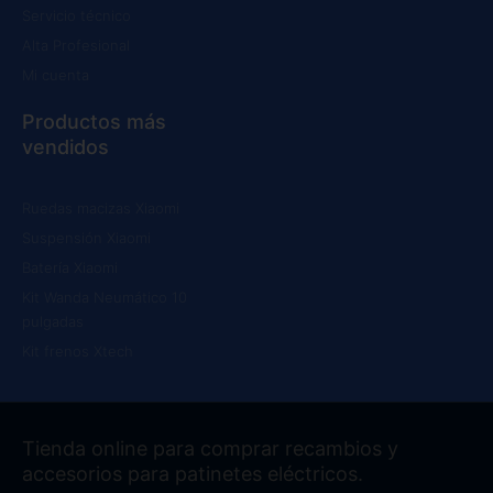
Servicio técnico
Alta Profesional
Mi cuenta
Productos más
vendidos
Ruedas macizas Xiaomi
Suspensión Xiaomi
Batería Xiaomi
Kit Wanda Neumático 10
pulgadas
Kit frenos Xtech
Tienda online para comprar recambios y
accesorios para patinetes eléctricos.