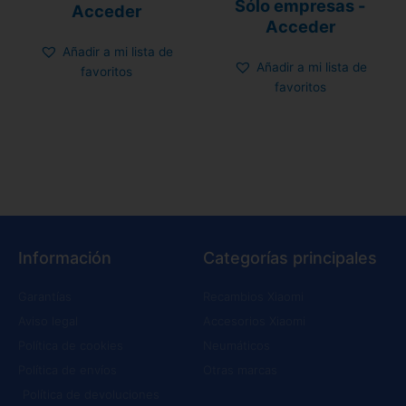
Sólo empresas -
4.00
Acceder
5.00
de 5
de 5
Acceder
Añadir a mi lista de
Añadir a mi lista de
favoritos
favoritos
Información
Categorías principales
Garantías
Recambios Xiaomi
Aviso legal
Accesorios Xiaomi
Política de cookies
Neumáticos
Política de envíos
Otras marcas
Política de devoluciones